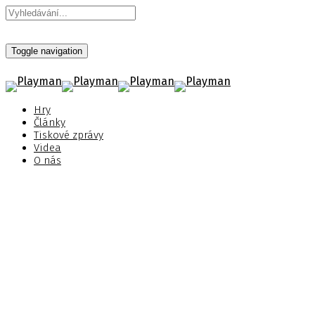
Toggle navigation
Hry
Články
Tiskové zprávy
Videa
O nás
Atlas Fallen vyjde 16. května
+ úžasné nové obrázky
Zveřejněno 3. března 2023
Štítky:
Atlas Fallen
,
České titulky
,
Vydání hry