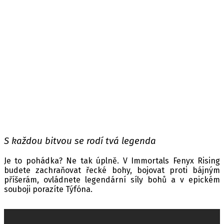
Zveřejněno 26. listopadu 2020
Štítky:
Immortals Fenyx Rising
S každou bitvou se rodí tvá legenda
Je to pohádka? Ne tak úplně. V Immortals Fenyx Rising
budete zachraňovat řecké bohy, bojovat proti bájným
příšerám, ovládnete legendární síly bohů a v epickém
souboji porazíte Týfóna.