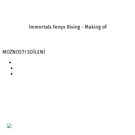
Immortals Fenyx Rising - Making of
MOŽNOSTI SDÍLENÍ
Související hry
Immortals Fenyx Rising
Více informací o hře