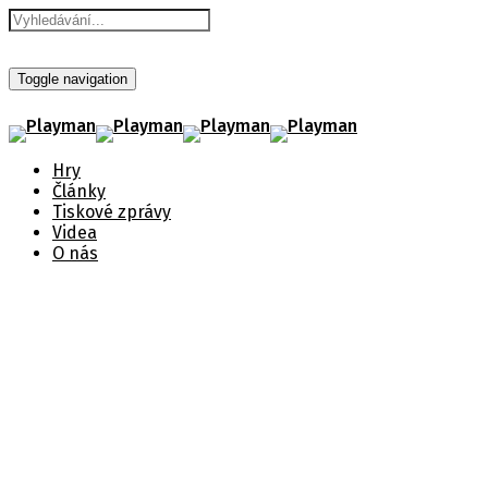
Toggle navigation
Hry
Články
Tiskové zprávy
Videa
O nás
Immortals Fenyx Rising -
nová animovaná upoutávka