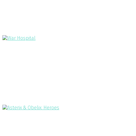
War Hospital
2024
Když kulka trefí cíl, začíná další boj. Boj o život. Boj o duši
Asterix & Obelix: Heroes
2023