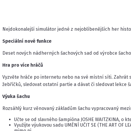
Nejdokonalejší simulátor jedné z nejoblíbenějších her histor
Speciální nové funkce
Deset nových nádherných šachových sad od výrobce šacho
Hra pro více hráčů
Vyzvěte hráče po internetu nebo na své místní síti. Zahrát
žebříčků, sledovat ostatní partie a dávat či sledovat lekce š
Výuka šachu
Rozsáhlý kurz věnovaný základům šachu vypracovaný mezin
Učte se od slavného šampióna JOSHE WAITZKINA, o kte
Využijte výukovou sadu UMĚNÍ UČIT SE (THE ART OF LEA
mimo ni.