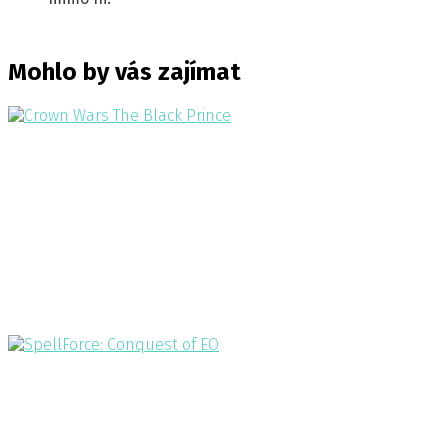
Mohlo by vás zajímat
Crown Wars The Black Prince
2024
VÁLKA VLÁDCŮ STÁLE ZUŘÍ Rytíři a bandité jsou jako utrže
SpellForce: Conquest of EO
2023
V této tahové strategické hře zasazené do fantaskního s