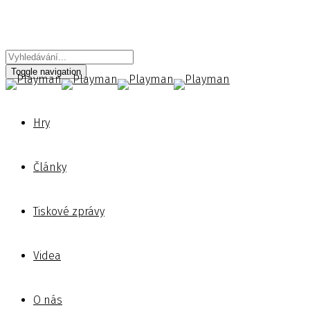
Toggle navigation
Hry
Články
Tiskové zprávy
Videa
O nás