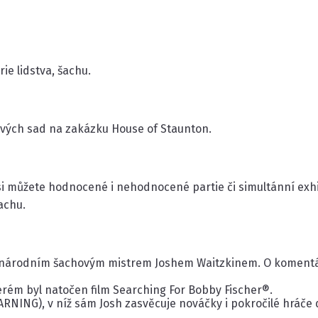
ie lidstva, šachu.
vých sad na zakázku House of Staunton.
 si můžete hodnocené i nehodnocené partie či simultánní exh
achu.
árodním šachovým mistrem Joshem Waitzkinem. O komentář k 
rém byl natočen film Searching For Bobby Fischer®.
RNING), v níž sám Josh zasvěcuje nováčky i pokročilé hráče 