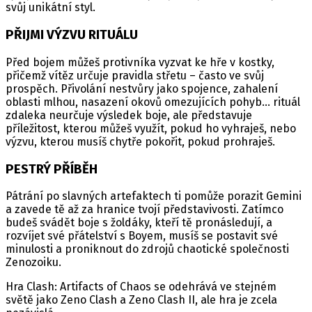
svůj unikátní styl.
PŘIJMI VÝZVU RITUÁLU
Před bojem můžeš protivníka vyzvat ke hře v kostky,
přičemž vítěz určuje pravidla střetu – často ve svůj
prospěch. Přivolání nestvůry jako spojence, zahalení
oblasti mlhou, nasazení okovů omezujících pohyb... rituál
zdaleka neurčuje výsledek boje, ale představuje
příležitost, kterou můžeš využít, pokud ho vyhraješ, nebo
výzvu, kterou musíš chytře pokořit, pokud prohraješ.
PESTRÝ PŘÍBĚH
Pátrání po slavných artefaktech ti pomůže porazit Gemini
a zavede tě až za hranice tvojí představivosti. Zatímco
budeš svádět boje s žoldáky, kteří tě pronásledují, a
rozvíjet své přátelství s Boyem, musíš se postavit své
minulosti a proniknout do zdrojů chaotické společnosti
Zenozoiku.
Hra Clash: Artifacts of Chaos se odehrává ve stejném
světě jako Zeno Clash a Zeno Clash II, ale hra je zcela