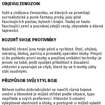
OBJEVUJ ZENOZOIK
Svět a civilizace Zenozoiku, ve kterých se promítají
surrealistické a punk-fantasy prvky, jsou plné
fascinujících postav, bytostí i krajin. Toulej se touto
fascinující zemí a poznávej zdejší cesty, obyvatele a dávná
tajemství.
ROZDRŤ SVOJE PROTIVNÍKY
Největší zbraní jsou tvoje pěsti a rychlost. Útoč, uhýbej,
omračuj, blokuj, paríruj a prováděj speciální útoky. Přepni
si do pohledu první osoby a používej unikátní techniky: je
jenom na tobě, jestli využiješ příležitost k dosažení
vítězství a vyvaruješ se chyb, které by se ti mohly záhy
stát osudnými.
PŘIZPŮSOB SVŮJ STYL BOJE
Během svého dobrodružství se naučíš různá bojová
umění a libovolně je můžeš střídat podle situace, typu
nepřítele a svých preferencí. Vítězství ti umožní
vylepšovat vlastnosti a útoky, a postupně si můžeš vyladit