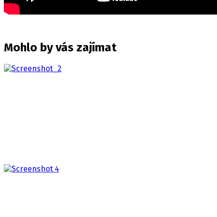
Mohlo by vás zajímat
The Walking Dead: Streets of Survival
2026
BOJUJTE PROTI MRTVÝM, PŘEŽIJTE V ULICÍCH The
Walking Dead: Streets of Survival vás vyzve…
Clive Barker's Hellraiser: Revival
2026