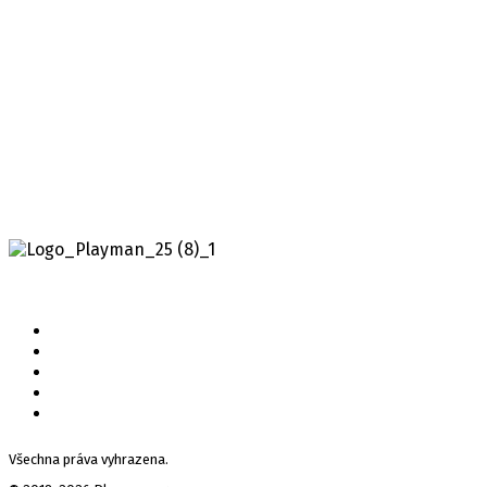
remake kampaně Halo: Combat Evolved. Zažijte
původní…
Všechna práva vyhrazena.