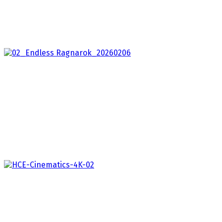
Užijte si novou kapitolu legendární hororové série
jako nikdy dřív. Clive Barker’s Hellraiser: Revival…
Granblue Fantasy: Relink Endless Ragnarok
2026
Hra Granblue Fantasy: Relink, známá díky
dynamickým soubojům, soupisce univerzálních postav
a strhující kooperaci,…
Halo: Campaign Evolved
2026
Halo: Campaign Evolved je věrný, ale modernizovaný