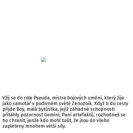
Clash: Artifacts of Chaos
Minimální věk: 12
Datum vydání: 09. 03. 2023
Žánr: Akční
Platforma: PC/PS4/PS5/Xbox One/Xbox Series X
Jazyk: Anglický
Koupit hru na
Vžij se do role Pseuda, mistra bojových umění, který žije
jako samotář v podivném světě Zenozoik. Když ti do cesty
přijde Boy, malá bytůstka, jejíž záhadné schopnosti
přitáhly pozornost Gemini, Paní artefaktů, rozhodneš se
ho chránit, jenže kdo mohl tušit, že jsou do všeho
zapleteny mnohem větší síly.