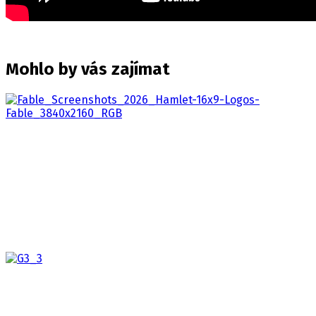
Mohlo by vás zajímat
Fable
2027
Staňte se hrdinou, jakým chcete být, v pohlcujícím
akčním RPG s otevřeným světem, kde…
Gothic III Classic
2026