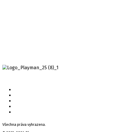
Po celém království Myrtana se válčí. Hordy orků
vtrhly na lidské území a král…
Všechna práva vyhrazena.