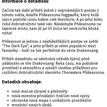
Informace o datadisku
Začíná tak další příběh jedné z nejznámějších postav z
tohoto světa, Asleifa Phileassona Foggwulfa, který kvůli
sázce podnikl cestu kolem celé Aventurie. A po jeho boku
čeká dobrodružství také vás. Následujte Phileassona na
tajemné místo, kam již po tři tisíce let nevkročila lidská
noha!
Phileasson je jednou z nejdůležitějších postav ve světě
"The Dark Eye", a jeho příběh je velmi populární mezi
fanoušky - hodí se tak perfektně do série Drakensang.
Příběh datadisku se odehrává několik týdnů před
událostmi ve hře Drakensang: Řeka času, má podobné
prostředí a atmosféru a vytváří skvělou příležitost pro
rozšíření dobrodružství slavného Thorwalera Phileassona.
Datadisk obsahuje:
nové mocné zbraně a předměty
nová monstra přinášející hráčům nové výzvy
obrovská nová mapa s unikátním prostředím
množství nových úkolů