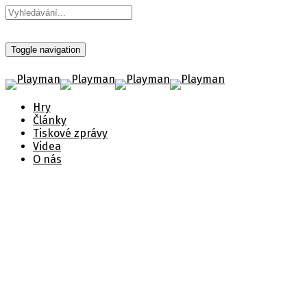
Toggle navigation
Hry
Články
Tiskové zprávy
Videa
O nás
Drakensang: Řeka času -
Zlatá edice
Nový příběh ze světa Drakensang, který přináší
tolik novinek, kolik je jen možné a nové herní
prvky.