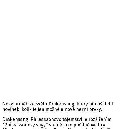
Drakensang: Řeka času - Zlatá
edice
Minimální věk: 16
Datum vydání: 16. 09. 2011
Žánr: RPG
Platforma: PC
Jazyk: České titulky
Nový příběh ze světa Drakensang, který přináší tolik
novinek, kolik je jen možné a nové herní prvky.
Drakensang: Phileassonovo tajemství je rozšířením
"Phileassonovy ságy" stejně jako počítačové hry