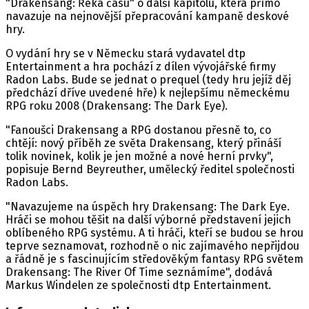
"Drakensang: Řeka času" o další kapitolu, která přímo
navazuje na nejnovější přepracování kampaně deskové
hry.
O vydání hry se v Německu stará vydavatel dtp
Entertainment a hra pochází z dílen vývojářské firmy
Radon Labs. Bude se jednat o prequel (tedy hru jejíž děj
předchází dříve uvedené hře) k nejlepšímu německému
RPG roku 2008 (Drakensang: The Dark Eye).
"Fanoušci Drakensang a RPG dostanou přesně to, co
chtějí: nový příběh ze světa Drakensang, který přináší
tolik novinek, kolik je jen možné a nové herní prvky",
popisuje Bernd Beyreuther, umělecký ředitel společnosti
Radon Labs.
"Navazujeme na úspěch hry Drakensang: The Dark Eye.
Hráči se mohou těšit na další výborné představení jejich
oblíbeného RPG systému. A ti hráči, kteří se budou se hrou
teprve seznamovat, rozhodně o nic zajímavého nepřijdou
a řádně je s fascinujícím středověkým fantasy RPG světem
Drakensang: The River Of Time seznámíme", dodává
Markus Windelen ze společnosti dtp Entertainment.