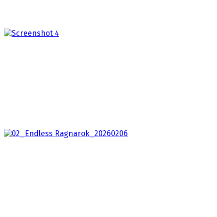
Clive Barker's Hellraiser: Revival
2026
Užijte si novou kapitolu legendární hororové série
jako nikdy dřív. Clive Barker’s Hellraiser: Revival…
Granblue Fantasy: Relink Endless Ragnarok
2026
Hra Granblue Fantasy: Relink, známá díky
dynamickým soubojům, soupisce univerzálních postav
a strhující kooperaci,…