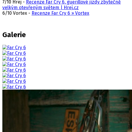
7/10 Hrej -
Recenze Far Cry 6, guerillové jízdy zbytečně
velkým otevřeným světem | Hrej.cz
6/10 Vortex -
Recenze Far Cry 6 » Vortex
Galerie