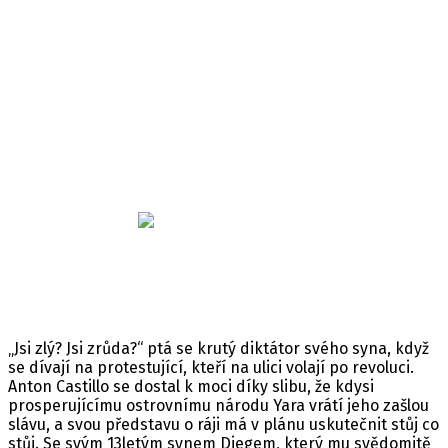
Far Cry 6
Minimální věk: 18
Datum vydání: 07. 10. 2021
Žánr: Akční
Platforma: PC/PS4/PS5/Xbox One/Xbox Series X
Jazyk: Anglický
Související články
Koupit hru na
„Jsi zlý? Jsi zrůda?“ ptá se krutý diktátor svého syna, když
se dívají na protestující, kteří na ulici volají po revoluci.
Anton Castillo se dostal k moci díky slibu, že kdysi
prosperujícímu ostrovnímu národu Yara vrátí jeho zašlou
slávu, a svou představu o ráji má v plánu uskutečnit stůj co
stůj. Se svým 13letým synem Diegem, který mu svědomitě