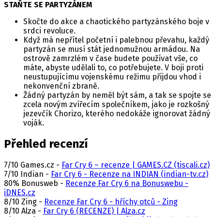
STAŇTE SE PARTYZÁNEM
Skočte do akce a chaotického partyzánského boje v
srdci revoluce.
Když má nepřítel početní i palebnou převahu, každý
partyzán se musí stát jednomužnou armádou. Na
ostrově zamrzlém v čase budete používat vše, co
máte, abyste udělali to, co potřebujete. V boji proti
neustupujícímu vojenskému režimu přijdou vhod i
nekonvenční zbraně.
Žádný partyzán by neměl být sám, a tak se spojte se
zcela novým zvířecím společníkem, jako je rozkošný
jezevčík Chorizo, kterého nedokáže ignorovat žádný
voják.
Přehled recenzí
7/10 Games.cz -
Far Cry 6 – recenze | GAMES.CZ (tiscali.cz)
7/10 Indian -
Far Cry 6 - Recenze na INDIAN (indian-tv.cz)
80% Bonusweb -
Recenze Far Cry 6 na Bonuswebu -
iDNES.cz
8/10 Zing -
Recenze Far Cry 6 - hříchy otců - Zing
8/10 Alza -
Far Cry 6 (RECENZE) | Alza.cz