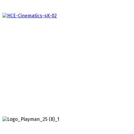
Halo: Campaign Evolved
2026
Halo: Campaign Evolved je věrný, ale modernizovaný
remake kampaně Halo: Combat Evolved. Zažijte
původní…