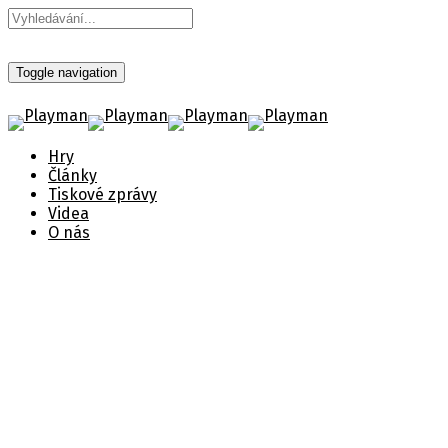
Toggle navigation
Hry
Články
Tiskové zprávy
Videa
O nás
Far Cry 6
Ve hře Far Cry® 6 se hráči ponoří do
adrenalinem pulsujícího chaotického světa
moderní partyzánské revoluce.