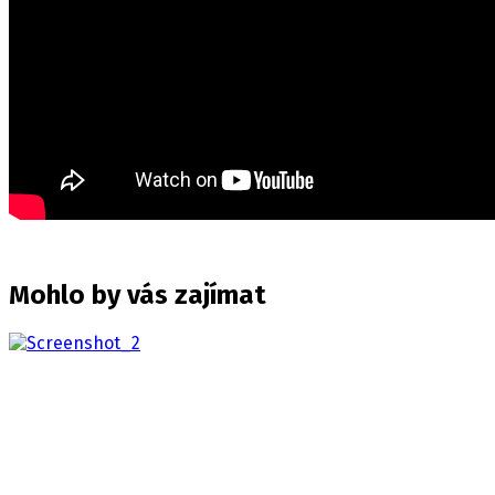
Mohlo by vás zajímat
The Walking Dead: Streets of Survival
2026
BOJUJTE PROTI MRTVÝM, PŘEŽIJTE V ULICÍCH The
Walking Dead: Streets of Survival vás vyzve…