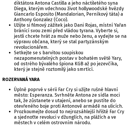
diktátora Antona Castilla a jeho náctiletého syna
Diega, kterým vdechnou život hollywoodské hvězdy
Giancarlo Esposito (Mandalorian, Perníkový táta) a
Anthony Gonzalez (Coco).
Užijte si filmový zážitek jako Dani Rojas, místní Yařan
bránící svou zemi před vládou tyrana. Vyberte si,
jestli chcete hrát za muže nebo ženu, a vydejte se na
výpravu občana, který se stal partyzánským
revolucionářem.
Setkejte se s barvitou soupiskou
nezapomenutelných postav v bohatém světě Yary,
od ostrého bývalého špiona KGB až po jezevčíka,
který je stejně roztomilý jako smrtící.
ROZERVANÁ YARA
Úplně poprvé v sérii Far Cry si užijte rušné hlavní
město: Esperanza. Svrhněte Antona ze sídla moci
tak, že zůstanete v utajení, anebo se pustíte do
otevřeného boje proti Antonově armádě na ulicích.
Prozkoumejte dosud to nejrozsáhlejší hřiště Far Cry
a sjednoťte revoluci v džunglích, na plážích a ve
městech v celém ostrovním národu.