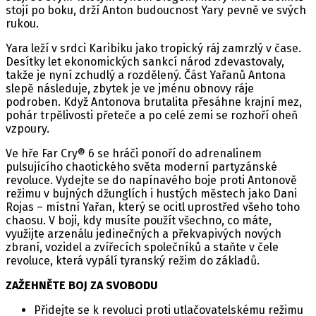
stojí po boku, drží Anton budoucnost Yary pevně ve svých
rukou.
Yara leží v srdci Karibiku jako tropický ráj zamrzlý v čase.
Desítky let ekonomických sankcí národ zdevastovaly,
takže je nyní zchudlý a rozdělený. Část Yařanů Antona
slepě následuje, zbytek je ve jménu obnovy ráje
podroben. Když Antonova brutalita přesáhne krajní mez,
pohár trpělivosti přeteče a po celé zemi se rozhoří oheň
vzpoury.
Ve hře Far Cry® 6 se hráči ponoří do adrenalinem
pulsujícího chaotického světa moderní partyzánské
revoluce. Vydejte se do napínavého boje proti Antonově
režimu v bujných džunglích i hustých městech jako Dani
Rojas – místní Yařan, který se ocitl uprostřed všeho toho
chaosu. V boji, kdy musíte použít všechno, co máte,
využijte arzenálu jedinečných a překvapivých nových
zbraní, vozidel a zvířecích společníků a staňte v čele
revoluce, která vypálí tyranský režim do základů.
ZAŽEHNĚTE BOJ ZA SVOBODU
Přidejte se k revoluci proti utlačovatelskému režimu