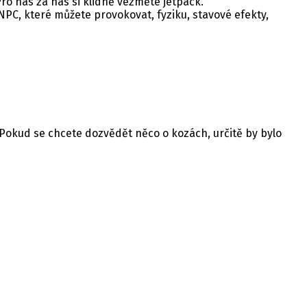
o nás za nás si klidně vezměte jetpack.
, NPC, které můžete provokovat, fyziku, stavové efekty,
 Pokud se chcete dozvědět něco o kozách, určitě by bylo