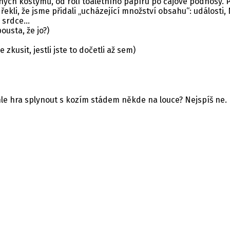
h kostýmů, od rolí toaletního papíru po čajové podnosy. Pr
řekli, že jsme přidali „ucházející množství obsahu“: události
srdce...
ousta, že jo?)
 zkusit, jestli jste to dočetli až sem)
ahle hra splynout s kozím stádem někde na louce? Nejspíš ne.