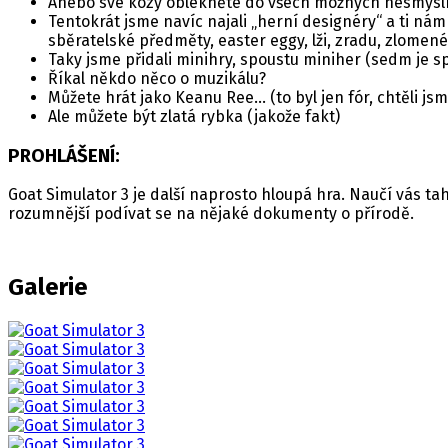
Anebo své kozy oblékněte do všech možných nesmyslnýc
Tentokrát jsme navíc najali „herní designéry“ a ti nám 
sběratelské předměty, easter eggy, lži, zradu, zlomené 
Taky jsme přidali minihry, spoustu miniher (sedm je sp
Říkal někdo něco o muzikálu?
Můžete hrát jako Keanu Ree... (to byl jen fór, chtěli jsme
Ale můžete být zlatá rybka (jakože fakt)
PROHLÁŠENÍ:
Goat Simulator 3 je další naprosto hloupá hra. Naučí vás t
rozumnější podívat se na nějaké dokumenty o přírodě.
Galerie