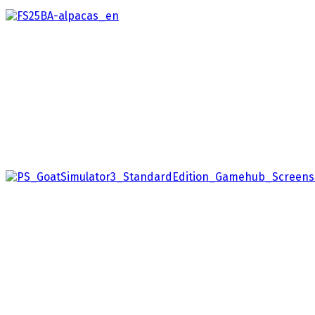
Farming Simulator 25: Beans & Alpacas Editio
2026
Farming Simulator 25: Beans & Alpacas Edition nabízí sp
Goat Simulator 3 - Goat Overload Edition
2026
Připravte se s Pilgorem vytvořit si svoje vlastní šílené d