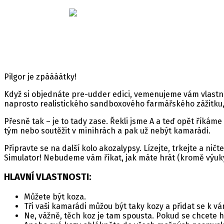
Související články
Koupit hru na
Pilgor je zpáááátky!
Když si objednáte pre-udder edici, vemenujeme vám vlastní 
naprosto realistického sandboxového farmářského zážitku, 
Přesně tak – je to tady zase. Řekli jsme A a teď opět říkáme 
tým nebo soutěžit v minihrách a pak už nebýt kamarádi.
Připravte se na další kolo akozalypsy. Lízejte, trkejte a 
Simulator! Nebudeme vám říkat, jak máte hrát (kromě výuk
HLAVNÍ VLASTNOSTI:
Můžete být koza.
Tři vaši kamarádi můžou být taky kozy a přidat se k vá
Ne, vážně, těch koz je tam spousta. Pokud se chcete h