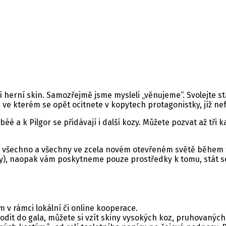
herní skin. Samozřejmě jsme mysleli „věnujeme“. Svolejte stá
ve kterém se opět ocitnete v kopytech protagonistky, jíž ne
béé a k Pilgor se přidávají i další kozy. Můžete pozvat až tři
ničte všechno a všechny ve zcela novém otevřeném světě během
y), naopak vám poskytneme pouze prostředky k tomu, stát se
m v rámci lokální či online kooperace.
odit do gala, můžete si vzít skiny vysokých koz, pruhovaných