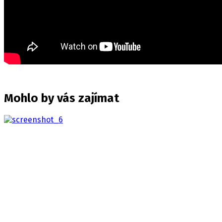
Mohlo by vás zajímat
Way of the Hunter 2
2026
Prozkoumejte rozlehlou divočinu Severní Ameriky v této 