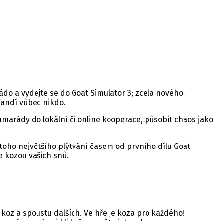
do a vydejte se do Goat Simulator 3; zcela nového,
fandí vůbec nikdo.
 kamarády do lokální či online kooperace, působit chaos jako
 toho největšího plýtvání časem od prvního dílu Goat
 kozou vašich snů.
 koz a spoustu dalších. Ve hře je koza pro každého!