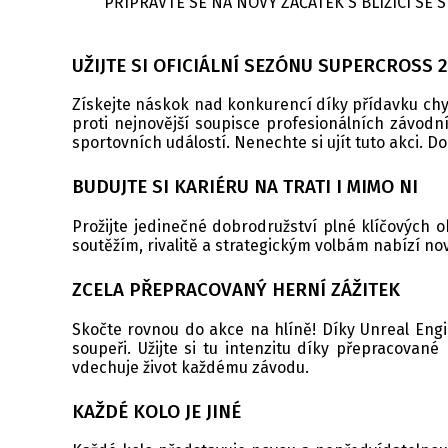
PŘIPRAVTE SE NA NOVÝ ZAČÁTEK S BLÍŽÍCÍ SE
UŽIJTE SI OFICIÁLNÍ SEZÓNU SUPERCROSS 
Získejte náskok nad konkurencí díky přídavku chy
proti nejnovější soupisce profesionálních závodn
sportovních událostí. Nenechte si ujít tuto akci. Dok
BUDUJTE SI KARIÉRU NA TRATI I MIMO NI
Prožijte jedinečné dobrodružství plné klíčových 
soutěžím, rivalitě a strategickým volbám nabízí no
ZCELA PŘEPRACOVANÝ HERNÍ ZÁŽITEK
Skočte rovnou do akce na hlíně! Díky Unreal Engi
soupeři. Užijte si tu intenzitu díky přepracovan
vdechuje život každému závodu.
KAŽDÉ KOLO JE JINÉ