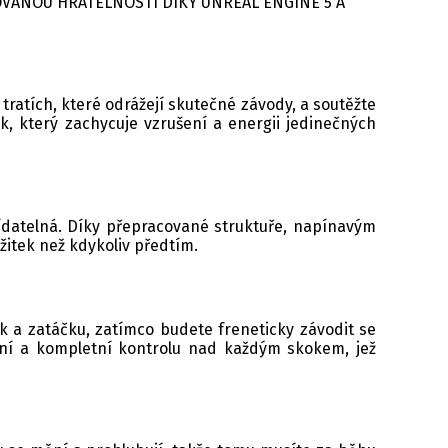
COVANOU HRATELNOSTÍ DÍKY UNREAL ENGINE 5 A
atích, které odrážejí skutečné závody, a soutěžte
k, který zachycuje vzrušení a energii jedinečných
vídatelná. Díky přepracované struktuře, napínavým
žitek než kdykoliv předtím.
k a zatáčku, zatímco budete freneticky závodit se
ádání a kompletní kontrolu nad každým skokem, jež