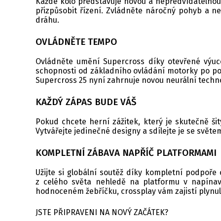
Každé kolo představuje novou a nepředvídatelnou v
přizpůsobit řízení. Zvládněte náročný pohyb a nez
dráhu.
OVLÁDNĚTE TEMPO
Ovládněte umění Supercross díky otevřené výuc
schopnosti od základního ovládání motorky po pokr
Supercross 25 nyní zahrnuje novou neurální techn
KAŽDÝ ZÁPAS BUDE VÁŠ
Pokud chcete herní zážitek, který je skutečně ši
Vytvářejte jedinečné designy a sdílejte je se svě
KOMPLETNÍ ZÁBAVA NAPŘÍČ PLATFORMAMI
Užijte si globální soutěž díky kompletní podpoř
z celého světa nehledě na platformu v napínav
hodnoceném žebříčku, crossplay vám zajistí plynul
JSTE PŘIPRAVENI NA NOVÝ ZAČÁTEK?