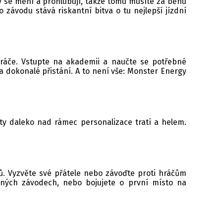
py se mění a prohlubují, takže tomu musíte za běhu
 závodu stává riskantní bitva o tu nejlepší jízdní
ráče. Vstupte na akademii a naučte se potřebné
a dokonalé přistání. A to není vše: Monster Energy
ity daleko nad rámec personalizace tratí a helem.
ů. Vyzvěte své přátele nebo závoďte proti hráčům
zných závodech, nebo bojujete o první místo na