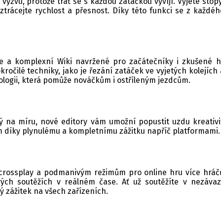
ýzvu, protože trať se s každou zatáčkou vyvíjí. Vyjeté sto
trácejte rychlost a přesnost. Díky této funkci se z každého
e a komplexní Wiki navržené pro začátečníky i zkušené h
očilé techniky, jako je řezání zatáček ve vyjetých kolejích 
ologii, která pomůže nováčkům i ostříleným jezdcům.
tý na míru, nové editory vám umožní popustit uzdu kreativ
tem díky plynulému a kompletnímu zážitku napříč platformami.
e crossplay a podmanivým režimům pro online hru více hráč
ých soutěžích v reálném čase. Ať už soutěžíte v nezáva
ý zážitek na všech zařízeních.