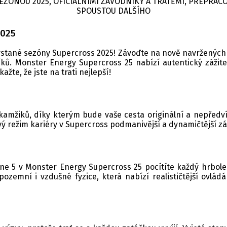
 SEZÓNOU 2025, OFICIÁLNÍMI ZÁVODNÍKY A TRATĚMI, PŘEPRA
SPOUSTOU DALŠÍHO
2025
stané sezóny Supercross 2025! Závoďte na nově navržených tr
íků. Monster Energy Supercross 25 nabízí autentický zážite
ažte, že jste na trati nejlepší!
okamžiků, díky kterým bude vaše cesta originální a nepřed
vý režim kariéry v Supercross podmanivější a dynamičtější zá
ne 5 v Monster Energy Supercross 25 pocítíte každý hrbole
é pozemní i vzdušné fyzice, která nabízí realističtější ovl