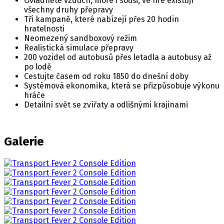
Ovládněte vzduch, moře i souši; ve hře existují
všechny druhy přepravy
Tři kampaně, které nabízejí přes 20 hodin
hratelnosti
Neomezený sandboxový režim
Realistická simulace přepravy
200 vozidel od autobusů přes letadla a autobusy až
po lodě
Cestujte časem od roku 1850 do dnešní doby
Systémová ekonomika, která se přizpůsobuje výkonu
hráče
Detailní svět se zvířaty a odlišnými krajinami
Galerie