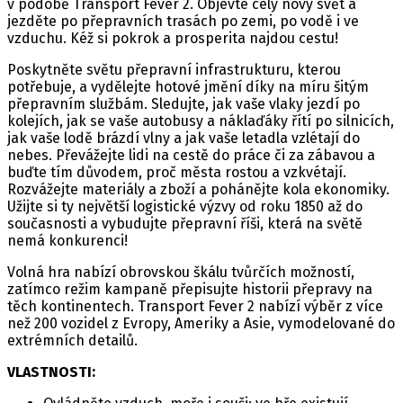
v podobě Transport Fever 2. Objevte celý nový svět a
jezděte po přepravních trasách po zemi, po vodě i ve
vzduchu. Kéž si pokrok a prosperita najdou cestu!
Poskytněte světu přepravní infrastrukturu, kterou
potřebuje, a vydělejte hotové jmění díky na míru šitým
přepravním službám. Sledujte, jak vaše vlaky jezdí po
kolejích, jak se vaše autobusy a náklaďáky řítí po silnicích,
jak vaše lodě brázdí vlny a jak vaše letadla vzlétají do
nebes. Převážejte lidi na cestě do práce či za zábavou a
buďte tím důvodem, proč města rostou a vzkvétají.
Rozvážejte materiály a zboží a pohánějte kola ekonomiky.
Užijte si ty největší logistické výzvy od roku 1850 až do
současnosti a vybudujte přepravní říši, která na světě
nemá konkurenci!
Volná hra nabízí obrovskou škálu tvůrčích možností,
zatímco režim kampaně přepisujte historii přepravy na
těch kontinentech. Transport Fever 2 nabízí výběr z více
než 200 vozidel z Evropy, Ameriky a Asie, vymodelované do
extrémních detailů.
VLASTNOSTI: