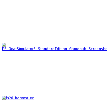
Farming Simulator 25: Beans & Alpacas
Edition
2026
Farming Simulator 25: Beans & Alpacas Edition nabízí
spojení oceňované základní hry s rozšířením Beans…
Goat Simulator 3 - Goat Overload Edition
2026
Připravte se s Pilgorem vytvořit si svoje vlastní šílené
dobrodružství na ostrově San Angora,…