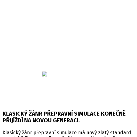
Transport Fever 2 Console Edition
Minimální věk: 3
Datum vydání: 09. 03. 2023
Žánr: Simulátor
Platforma: PS4/PS5/Xbox One/Xbox Series X
Jazyk: Anglický
Koupit hru na
KLASICKÝ ŽÁNR PŘEPRAVNÍ SIMULACE KONEČNĚ
PŘIJÍŽDÍ NA NOVOU GENERACI.
Klasický žánr přepravní simulace má nový zlatý standard