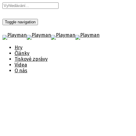
Toggle navigation
Hry
Články
Tiskové zprávy
Videa
O nás
Transport Fever 2 Console
Edition
Objevte celý nový svět a jezděte po
přepravních trasách po zemi, po vodě i ve
vzduchu.