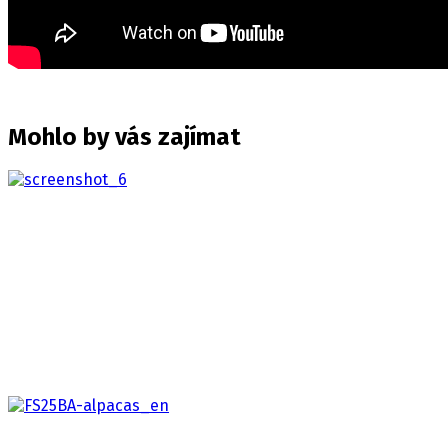
Mohlo by vás zajímat
Way of the Hunter 2
2026
Prozkoumejte rozlehlou divočinu Severní Ameriky v
této lovecké hře s otevřeným světem, která
posunuje…