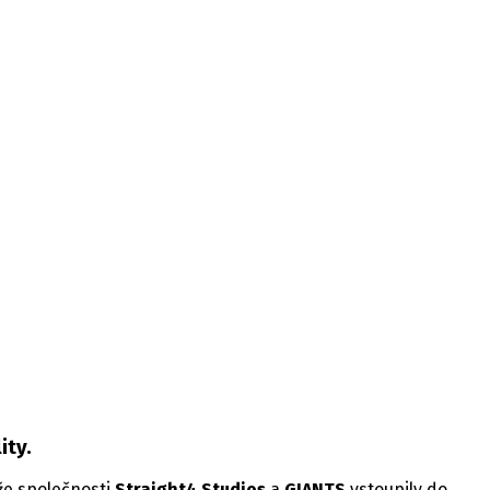
e pohánět nový
ity.
že společnosti
Straight4 Studios
a
GIANTS
vstoupily do