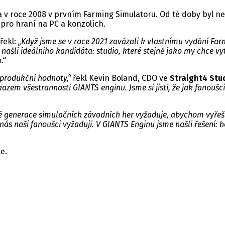
ta v roce 2008 v prvním Farming Simulatoru. Od té doby byl n
pro hraní na PC a konzolích.
 řekl:
„Když jsme se v roce 2021 zavázali k vlastnímu vydání Farm
e našli ideálního kandidáta: studio, které stejně jako my chce v
.“
 produkční hodnoty,“
řekl Kevin Boland, CDO ve
Straight4 Stu
azem všestrannosti GIANTS enginu. Jsme si jisti, že jak fanouš
é generace simulačních závodních her vyžaduje, abychom vyřešili 
 nás naši fanoušci vyžadují. V GIANTS Enginu jsme našli řešení:
e.