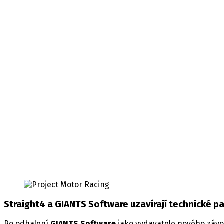
Engine Farming
závodní simulát
Zveřejněno 29. srpna 2024
Štítky:
GIANTS Software
Straight4 a GIANTS Software uzavírají technické par
Po odhalení
GIANTS Software
jako vydavatele nového záv