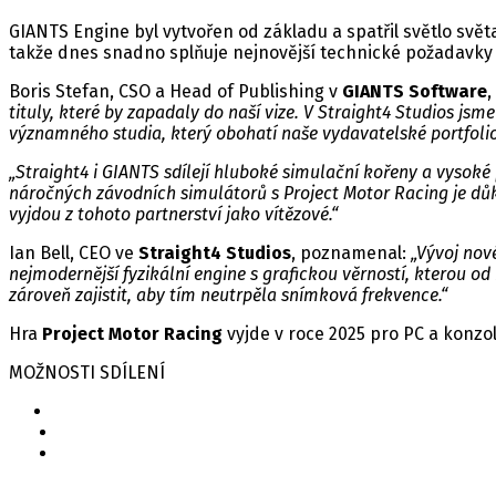
GIANTS Engine byl vytvořen od základu a spatřil světlo svě
takže dnes snadno splňuje nejnovější technické požadavky 
Boris Stefan, CSO a Head of Publishing v
GIANTS Software
,
tituly, které by zapadaly do naší vize. V Straight4 Studios jsm
významného studia, který obohatí naše vydavatelské portfolio
„Straight4 i GIANTS sdílejí hluboké simulační kořeny a vysoké
náročných závodních simulátorů s Project Motor Racing je důk
vyjdou z tohoto partnerství jako vítězové.“
Ian Bell, CEO ve
Straight4 Studios
, poznamenal:
„Vývoj nov
nejmodernější fyzikální engine s grafickou věrností, kterou od
zároveň zajistit, aby tím neutrpěla snímková frekvence.“
Hra
Project Motor Racing
vyjde v roce 2025 pro PC a konzol
MOŽNOSTI SDÍLENÍ