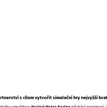
 Simulatoru bud
or
tnerství s cílem vytvořit simulační hry nejvyšší kval
odního simulátoru
Project Motor Racing
přichází oznámení, 