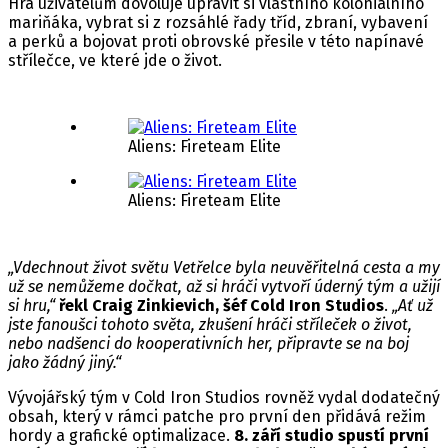
Hra uživatelům dovoluje upravit si vlastního koloniálního
mariňáka, vybrat si z rozsáhlé řady tříd, zbraní, vybavení
a perků a bojovat proti obrovské přesile v této napínavé
střílečce, ve které jde o život.
Aliens: Fireteam Elite
Aliens: Fireteam Elite
„Vdechnout život světu Vetřelce byla neuvěřitelná cesta a my
už se nemůžeme dočkat, až si hráči vytvoří úderný tým a užijí
si hru,“
řekl Craig Zinkievich, šéf Cold Iron Studios
.
„Ať už
jste fanoušci tohoto světa, zkušení hráči stříleček o život,
nebo nadšenci do kooperativních her, připravte se na boj
jako žádný jiný.“
Vývojářský tým v Cold Iron Studios rovněž vydal dodatečný
obsah, který v rámci patche pro první den přidává režim
hordy a grafické optimalizace.
8. září studio spustí první