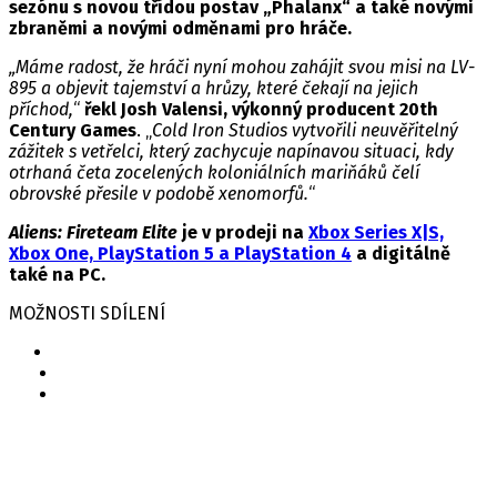
sezónu s novou třídou postav „Phalanx“ a také novými
zbraněmi a novými odměnami pro hráče.
„Máme radost, že hráči nyní mohou zahájit svou misi na LV-
895 a objevit tajemství a hrůzy, které čekají na jejich
příchod,
“
řekl Josh Valensi, výkonný producent 20th
Century Games
. „
Cold Iron Studios vytvořili neuvěřitelný
zážitek s vetřelci, který zachycuje napínavou situaci, kdy
otrhaná četa zocelených koloniálních mariňáků čelí
obrovské přesile v podobě xenomorfů.
“
Aliens: Fireteam Elite
je v prodeji na
Xbox Series X|S,
Xbox One, PlayStation 5 a PlayStation 4
a digitálně
také na PC.
MOŽNOSTI SDÍLENÍ
Související hry