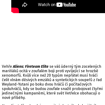
Vehře
Aliens: Fireteam Elite
se váš úderný tým zocelených
mariňáků ocitá v zoufalém boji proti vyvíjející se hrozbě
xenomorfů. Kvůli více než 20 typům nepřátel musí hráči
čelit vlnám děsivých emzáků a syntetických soupeřů z řad
Weyland-Yutani po boku dvou hráčů či počítačových
spoluhráčů, kdy se budou zoufale snažit probojovat čtyřmi
jedinečnými kampaněmi, které svět Vetřelce obohacují o
nové příběhy.