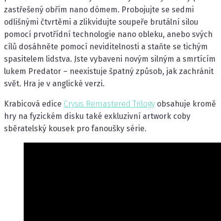
zastřešený obřím nano dómem. Probojujte se sedmi
odlišnými čtvrtěmi a zlikvidujte soupeře brutální silou
pomocí prvotřídní technologie nano obleku, anebo svých
cílů dosáhněte pomocí neviditelnosti a staňte se tichým
spasitelem lidstva. Jste vybaveni novým silným a smrtícím
lukem Predator – neexistuje špatný způsob, jak zachránit
svět. Hra je v anglické verzi.
Krabicová edice
Crysis Remastered Trilogy
obsahuje kromě
hry na fyzickém disku také exkluzivní artwork coby
sběratelský kousek pro fanoušky série.