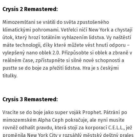
Crysis 2 Remastered:
Mimozemšťani se vrátili do světa zpustošeného
klimatickými pohromami. Vetřelci ničí New York a chystají
útok, který hrozí totálním vyhlazením lidstva. Vy naštěstí
máte technologii, díky které můžete vést hnutí odporu –
vylepšený nano oblek 2.0. Přizpůsobte si oblek a zbraně v
reálném čase, zpřístupněte si silné nové schopnosti a
pusťte se do boje za přežití lidstva. Hra je s českými
titulky.
Crysis 3 Remastered:
Vracíte se do boje jako super voják Prophet. Pátrání po
mimozemském Alpha Ceph pokračuje, ale nyní musíte
rovněž odhalit pravdu, která stojí za korporací C.E.L.L., jež
proměnila New York City v rozsáhlý městský deštný prales