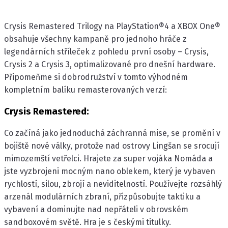
Crysis Remastered Trilogy na PlayStation®4 a XBOX One®
obsahuje všechny kampaně pro jednoho hráče z
legendárních stříleček z pohledu první osoby – Crysis,
Crysis 2 a Crysis 3, optimalizované pro dnešní hardware.
Připomeňme si dobrodružství v tomto výhodném
kompletním balíku remasterovaných verzí:
Crysis Remastered:
Co začíná jako jednoduchá záchranná mise, se promění v
bojiště nové války, protože nad ostrovy Lingšan se srocují
mimozemští vetřelci. Hrajete za super vojáka Nomáda a
jste vyzbrojeni mocným nano oblekem, který je vybaven
rychlostí, silou, zbrojí a neviditelností. Používejte rozsáhlý
arzenál modulárních zbraní, přizpůsobujte taktiku a
vybavení a dominujte nad nepřáteli v obrovském
sandboxovém světě. Hra je s českými titulky.