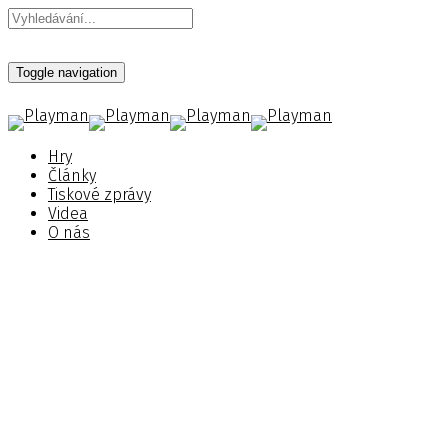
Toggle navigation
Hry
Články
Tiskové zprávy
Videa
O nás
Na podzim vyjde Crysis
Remastered Trilogy
Zveřejněno 29. července 2021