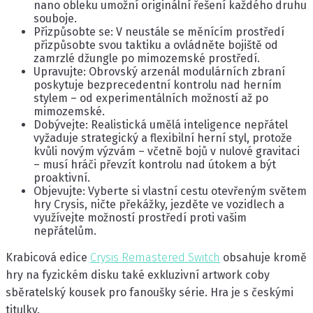
nano obleku umožní originální řešení každého druhu
souboje.
Přizpůsobte se: V neustále se měnícím prostředí
přizpůsobte svou taktiku a ovládněte bojiště od
zamrzlé džungle po mimozemské prostředí.
Upravujte: Obrovský arzenál modulárních zbraní
poskytuje bezprecedentní kontrolu nad herním
stylem – od experimentálních možností až po
mimozemské.
Dobývejte: Realistická umělá inteligence nepřátel
vyžaduje strategický a flexibilní herní styl, protože
kvůli novým výzvám – včetně bojů v nulové gravitaci
– musí hráči převzít kontrolu nad útokem a být
proaktivní.
Objevujte: Vyberte si vlastní cestu otevřeným světem
hry Crysis, ničte překážky, jezděte ve vozidlech a
využívejte možností prostředí proti vašim
nepřátelům.
Krabicová edice
Crysis Remastered Switch
obsahuje kromě
hry na fyzickém disku také exkluzivní artwork coby
sběratelský kousek pro fanoušky série. Hra je s českými
titulky.