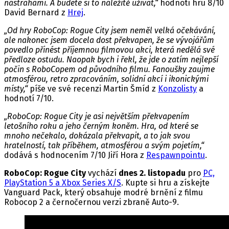
nástrahami. A budete si to náležitě užívat,“
hodnotí hru 8/10
David Bernard z
Hrej
.
„Od hry RoboCop: Rogue City jsem neměl velká očekávání,
ale nakonec jsem docela dost překvapen, že se vývojářům
povedlo přinést příjemnou filmovou akci, která nedělá své
předloze ostudu. Naopak bych i řekl, že jde o zatím nejlepší
počin s RoboCopem od původního filmu. Fanoušky zaujme
atmosférou, retro zpracováním, solidní akcí i ikonickými
místy,“
píše ve své recenzi Martin Šmíd z
Konzolisty
a
hodnotí 7/10.
„RoboCop: Rogue City je asi největším překvapením
letošního roku a jeho černým koněm. Hra, od které se
mnoho nečekalo, dokázala překvapit, a to jak svou
hratelností, tak příběhem, atmosférou a svým pojetím,“
dodává s hodnocením 7/10 Jiří Hora z
Respawnpointu
.
RoboCop: Rogue City
vychází
dnes 2. listopadu
pro
PC,
PlayStation 5 a Xbox Series X/S
. Kupte si hru a získejte
Vanguard Pack, který obsahuje modré brnění z filmu
Robocop 2 a černočernou verzi zbraně Auto-9.