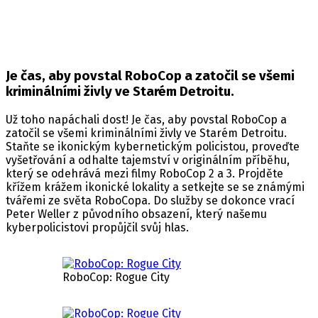
Štítky:
Nacon
,
RoboCop: Rogue City
,
Vydání hry
Je čas, aby povstal RoboCop a zatočil se všemi
kriminálními živly ve Starém Detroitu.
Už toho napáchali dost! Je čas, aby povstal RoboCop a
zatočil se všemi kriminálními živly ve Starém Detroitu.
Staňte se ikonickým kybernetickým policistou, proveďte
vyšetřování a odhalte tajemství v originálním příběhu,
který se odehrává mezi filmy RoboCop 2 a 3. Projděte
křížem krážem ikonické lokality a setkejte se se známými
tvářemi ze světa RoboCopa. Do služby se dokonce vrací
Peter Weller z původního obsazení, který našemu
kyberpolicistovi propůjčil svůj hlas.
RoboCop: Rogue City