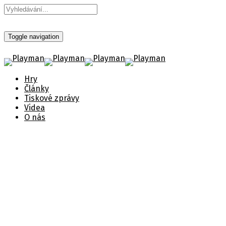
Toggle navigation
Hry
Články
Tiskové zprávy
Videa
O nás
Vychází překvapení
letošního roku: RoboCop:
Rogue City
Zveřejněno 2. listopadu 2023