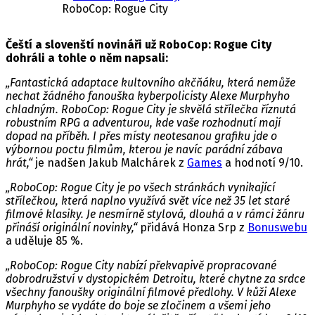
RoboCop: Rogue City
Čeští a slovenští novináři už RoboCop: Rogue City
dohráli a tohle o něm napsali:
„Fantastická adaptace kultovního akčňáku, která nemůže
nechat žádného fanouška kyberpolicisty Alexe Murphyho
chladným. RoboCop: Rogue City je skvělá střílečka říznutá
robustním RPG a adventurou, kde vaše rozhodnutí mají
dopad na příběh. I přes místy neotesanou grafiku jde o
výbornou poctu filmům, kterou je navíc parádní zábava
hrát,“
je nadšen Jakub Malchárek z
Games
a hodnotí 9/10.
„RoboCop: Rogue City je po všech stránkách vynikající
střílečkou, která naplno využívá svět více než 35 let staré
filmové klasiky. Je nesmírně stylová, dlouhá a v rámci žánru
přináší originální novinky,“
přidává Honza Srp z
Bonuswebu
a uděluje 85 %.
„RoboCop: Rogue City nabízí překvapivě propracované
dobrodružství v dystopickém Detroitu, které chytne za srdce
všechny fanoušky originální filmové předlohy. V kůži Alexe
Murphyho se vydáte do boje se zločinem a všemi jeho