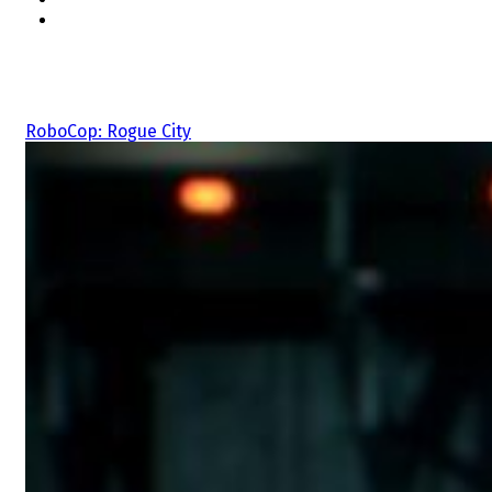
Související hry
RoboCop: Rogue City