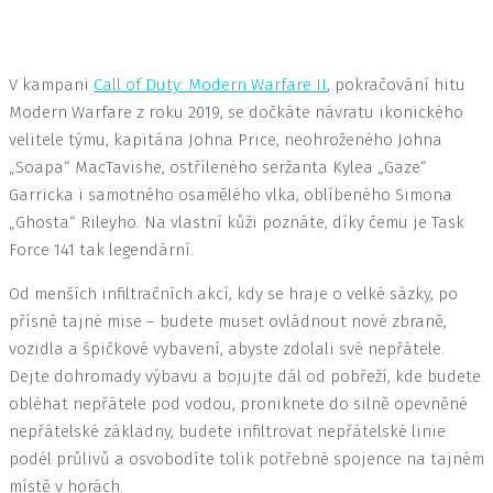
V kampani
Call of Duty: Modern Warfare II
, pokračování hitu
Modern Warfare z roku 2019, se dočkáte návratu ikonického
velitele týmu, kapitána Johna Price, neohroženého Johna
„Soapa“ MacTavishe, ostříleného seržanta Kylea „Gaze“
Garricka i samotného osamělého vlka, oblíbeného Simona
„Ghosta“ Rileyho. Na vlastní kůži poznáte, díky čemu je Task
Force 141 tak legendární.
Od menších infiltračních akcí, kdy se hraje o velké sázky, po
přísně tajné mise – budete muset ovládnout nové zbraně,
vozidla a špičkové vybavení, abyste zdolali své nepřátele.
Dejte dohromady výbavu a bojujte dál od pobřeží, kde budete
obléhat nepřátele pod vodou, proniknete do silně opevněné
nepřátelské základny, budete infiltrovat nepřátelské linie
podél průlivů a osvobodíte tolik potřebné spojence na tajném
místě v horách.