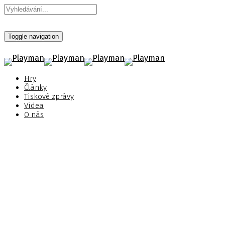
Toggle navigation
Hry
Články
Tiskové zprávy
Videa
O nás
Call of Duty: Modern Warfare
II - Vydání hry
Zveřejněno 11. října 2022
Štítky:
Activision Blizzard
,
Call of Duty: Modern Warfare II
,
Vydání hry