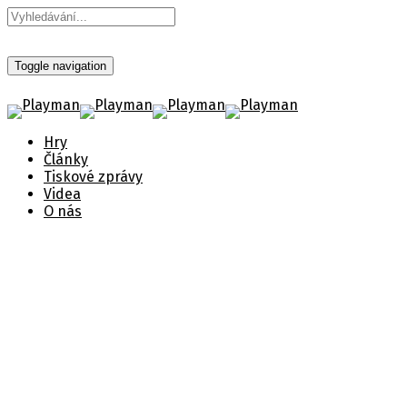
Toggle navigation
Hry
Články
Tiskové zprávy
Videa
O nás
Call of the Sea - Vydání hry
Zveřejněno 18. března 2022
Štítky:
Vydání hry