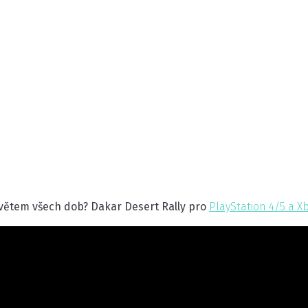
lly - Vydání hry
 světem všech dob? Dakar Desert Rally pro
PlayStation 4/5 a X