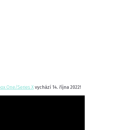
box One/Series X
vychází 14. října 2022!