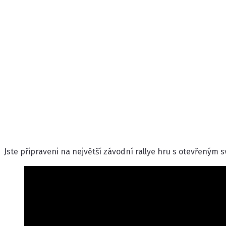
Dakar Desert Ra
Zveřejněno 6. října 2022
Štítky:
Vydání hry
Jste připraveni na největší závodní rallye hru s otevřeným