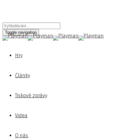
Toggle navigation
Hry
Články
Tiskové zprávy
Videa
O nás