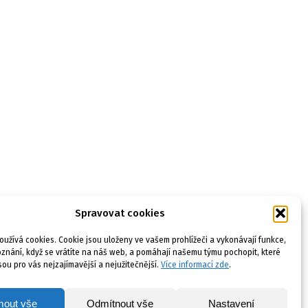
Spravovat cookies
užívá cookies. Cookie jsou uloženy ve vašem prohlížeči a vykonávají funkce,
oznání, když se vrátíte na náš web, a pomáhají našemu týmu pochopit, které
sou pro vás nejzajímavější a nejužitečnější.
Více informací zde
.
mout vše
Odmítnout vše
Nastavení
© 2018-2026 Playman s.r.o.