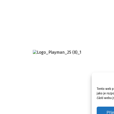
Tento web po
jako je rozp
části webu j
Příj