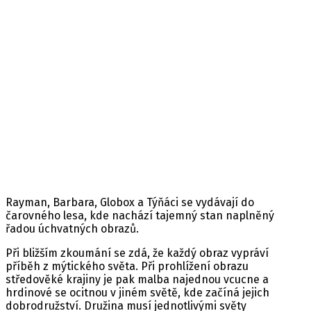
Rayman® Legends
Minimální věk: 7
Datum vydání: 30. 08. 2013
Žánr: Dětské
Platforma: PC
Jazyk: Anglický
Rayman, Barbara, Globox a Týňáci se vydávají do
čarovného lesa, kde nachází tajemný stan naplněný
řadou úchvatných obrazů.
Při bližším zkoumání se zdá, že každý obraz vypráví
příběh z mýtického světa. Při prohlížení obrazu
středověké krajiny je pak malba najednou vcucne a
hrdinové se ocitnou v jiném světě, kde začíná jejich
dobrodružství. Družina musí jednotlivými světy