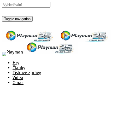
Toggle navigation
Hry
Články
Tiskové zprávy
Videa
O nás
THEQUICKSHOT II
THEQUICKSHOT II je dokonalý herní společník
typu plug-and-play.