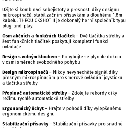
Užijte si kombinaci sebejistoty a přesnosti díky designu
mikrospínačů, stabilizačním přísavkám a dlouhému 1,8m
kabelu. THEQUICKSHOT II je dokonalý herní společník typu
plug-and-play.
Osm akčních a funkčních tlačítek
– Dvě tlačítka střelby a
šest funkčních tlačítek poskytují kompletní funkci
ovladače
Design s volným kloubem
– Pohybujte se plynule dokola
v osmi směrech svobodného pohybu
Design mikrospínačů
– Nikdy nevynecháte signál díky
přesným mikrospínačům pro směrové ovládání joysticku
a tlačítka střelby
Přepínač automatické střelby
– Zdolejte rekordy díky
režimu rychlé automatické střelby
Ergonomický úchyt
– Hrajte v pohodlí díky vylepšenému
ergonomickému designu
Stabilizační přísavky
– Stabilizační přísavky pro snadné