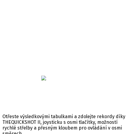
THEQUICKSHOT II
Minimální věk: 3
Datum vydání: 30. 01. 2026
Žánr: Hardware
Platforma: Hardware
Jazyk: Anglický
Koupit hru na
Otřeste výsledkovými tabulkami a zdolejte rekordy díky
THEQUICKSHOT II, joysticku s osmi tlačítky, možností
rychlé střelby a přesným kloubem pro ovládání v osmi
směrech.