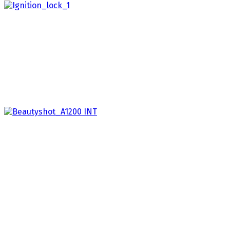
Farming Simulator Ignition Lock
2025
Pořiďte si klíčky (od zapalování) ke hře Farming
Simulator 25! Jasně, můžete motor nastartovat…
THEA1200
2026
THEA1200 – Návrat do budoucnosti počítačů!
Představujeme THEA1200, kompletní repliku tohoto
klasického domácího počítače…