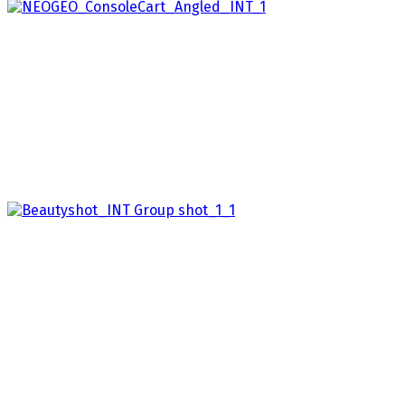
NEO GEO AES+
2026
Představujeme legendární videoherní konzoli
NEOGEO AES+, která zažívá znovuzrození díky
ikonickému kvalitnímu designu a…
THEQUICKSHOT II
2026
Otřeste výsledkovými tabulkami a zdolejte rekordy
díky THEQUICKSHOT II, joysticku s osmi tlačítky,
možností rychlé…