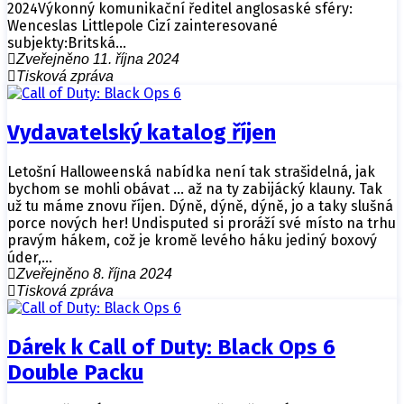
2024Výkonný komunikační ředitel anglosaské sféry:
Wenceslas Littlepole Cizí zainteresované
subjekty:Britská…
Zveřejněno 11. října 2024
Tisková zpráva
Vydavatelský katalog říjen
Letošní Halloweenská nabídka není tak strašidelná, jak
bychom se mohli obávat … až na ty zabijácký klauny. Tak
už tu máme znovu říjen. Dýně, dýně, dýně, jo a taky slušná
porce nových her! Undisputed si proráží své místo na trhu
pravým hákem, což je kromě levého háku jediný boxový
úder,…
Zveřejněno 8. října 2024
Tisková zpráva
Dárek k Call of Duty: Black Ops 6
Double Packu