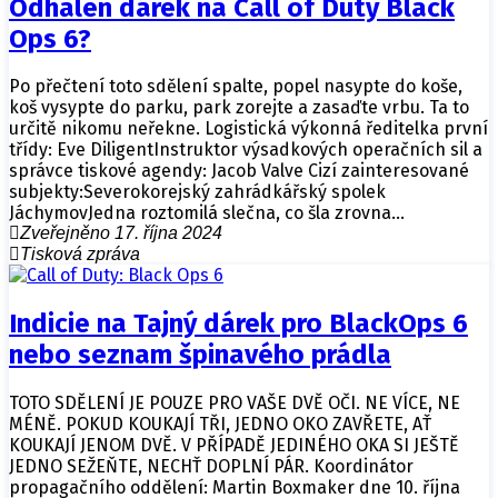
Odhalen dárek na Call of Duty Black
Ops 6?
Po přečtení toto sdělení spalte, popel nasypte do koše,
koš vysypte do parku, park zorejte a zasaďte vrbu. Ta to
určitě nikomu neřekne. Logistická výkonná ředitelka první
třídy: Eve DiligentInstruktor výsadkových operačních sil a
správce tiskové agendy: Jacob Valve Cizí zainteresované
subjekty:Severokorejský zahrádkářský spolek
JáchymovJedna roztomilá slečna, co šla zrovna…
Zveřejněno 17. října 2024
Tisková zpráva
Indicie na Tajný dárek pro BlackOps 6
nebo seznam špinavého prádla
TOTO SDĚLENÍ JE POUZE PRO VAŠE DVĚ OČI. NE VÍCE, NE
MÉNĚ. POKUD KOUKAJÍ TŘI, JEDNO OKO ZAVŘETE, AŤ
KOUKAJÍ JENOM DVĚ. V PŘÍPADĚ JEDINÉHO OKA SI JEŠTĚ
JEDNO SEŽEŇTE, NECHŤ DOPLNÍ PÁR. Koordinátor
propagačního oddělení: Martin Boxmaker dne 10. října