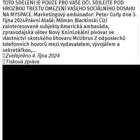
TOTO SDĚLENÍ JE POUZE PRO VAŠE OČI. SDÍLEJTE POD
HROZBOU TRESTU OMEZENÍ VAŠEHO SOCIÁLNÍHO DOSAHU
NA MYSPACE. Marketingový ambasador: Peter Curly dne 3.
října 2024Právní Atašé: Milman Blackinski Cizí
zainteresované subjekty:Americká ambasáda,
zpravodajská větev Nový KnínLokální pivovar ve
vlastnictví skotského lihovaru McUbrus Z odposlechů
telefonních hovorů mezi vydavatelem, vývojářem a
sekretářkou,…
Zveřejněno 4. října 2024
Tisková zpráva