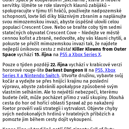
servítky. Ujměte se role slavných klaunů zabijáků –
spolupracujte v týmu tří hráčů, používejte nadpozemské
schopnosti, lovte lidi díky bláznivým zbraním a naplánujte
svou mimozemskou invazi, abyste úspěšně ulovili celou
populaci Crescent Cove. Nebo se braňte coby tým sedmi
statečných obyvatel Crescent Cove – hledejte ve městě
cennou kořist a zbraně, nedovolte, aby vás klauni chytili, a
pokuste se přežít mimozemskou invazi tak, že najdete
nejlepší únikovou cestu z města!
Killer Klowns from Outer
Space
vychází
15. října
na
PS5 a Xbox Series X
.
Pouze o týden později
22. října
vychází v krabicové verzi
hororové rouge-lite
Darkest Dungeon II
na
PS5, Xbox
Series X a Nintendo Switch
. Utvořte družinu, vybavte svůj
kočár a vydejte se přes hnijící krajinu na poslední
výpravu, abyste zabránili apokalypse způsobené svým
vlastním selháním. Ale to největší nebezpečí, kterému
budete čelit, může pocházet přímo z vaší skupiny. Dlouhá
cesta do hor od hořící oblasti Sprawl až po nakažený
Foetor prověří vaši strategii i vytrvalost. Objevte chyby
svých nedokonalých hrdinů v hratelných příbězích a
pomozte jim během cesty dojít vykoupení.