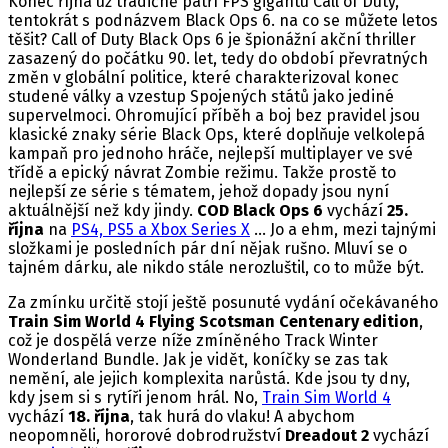
Konec října už tradičně patří FPS gigantu Call of Duty,
tentokrát s podnázvem Black Ops 6. na co se můžete letos
těšit? Call of Duty Black Ops 6 je špionážní akční thriller
zasazený do počátku 90. let, tedy do období převratných
změn v globální politice, které charakterizoval konec
studené války a vzestup Spojených států jako jediné
supervelmoci. Ohromující příběh a boj bez pravidel jsou
klasické znaky série Black Ops, které doplňuje velkolepá
kampaň pro jednoho hráče, nejlepší multiplayer ve své
třídě a epický návrat Zombie režimu. Takže prostě to
nejlepší ze série s tématem, jehož dopady jsou nyní
aktuálnější než kdy jindy.
COD Black Ops 6
vychází
25.
října
na
PS4, PS5 a Xbox Series X
… Jo a ehm, mezi tajnými
složkami je posledních pár dní nějak rušno. Mluví se o
tajném dárku, ale nikdo stále nerozluštil, co to může být.
Za zmínku určitě stojí ještě posunuté vydání očekávaného
Train Sim World 4 Flying Scotsman Centenary edition
,
což je dospělá verze níže zmíněného Track Winter
Wonderland Bundle. Jak je vidět, koníčky se zas tak
nemění, ale jejich komplexita narůstá. Kde jsou ty dny,
kdy jsem si s rytíři jenom hrál. No,
Train Sim World 4
vychází
18. října
, tak hurá do vlaku! A abychom
neopomněli, hororové dobrodružství
Dreadout 2
vychází