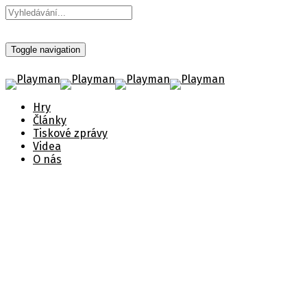
Toggle navigation
Hry
Články
Tiskové zprávy
Videa
O nás
Vydavatelský katalog říjen
Zveřejněno 9. října 2024
Štítky:
Call of Duty: Black Ops 6
,
Farming Simulator
,
Kingdom Come: Deliverance II
,
Merchandise
,
Nintendo
Switch
,
Vydání hry