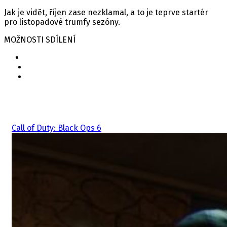
Jak je vidět, říjen zase nezklamal, a to je teprve startér
pro listopadové trumfy sezóny.
MOŽNOSTI SDÍLENÍ
Související hry
Call of Duty: Black Ops 6