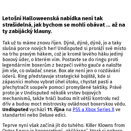
Letošní Halloweenská nabídka není tak
strašidelná, jak bychom se mohli obávat … až na
ty zabijácký klauny.
Tak už tu máme znovu říjen. Dýně, dýně, dýně, jo a taky
slušná porce nových her! Undisputed si proráží své místo
na trhu pravým hákem, což je kromě levého háku jediný
boxový úder, o kterém vím. Postavte se do ringu proti
legendárním boxerům z bezpečí svého gauče a naložte
jim vše, co ovladač snese. Box ale není jen o rozdávání
úderů. Ring představuje strategické bojiště, kde si
zápasníci mohou vybrat úhel útoku, chystat pasti a
přechytračit soupeře pomocí promyšlené taktiky. Právě
proto je v Undisputed několik vrstev bojových
mechanismů, takže hráči budou mít větší kontrolu než
dřív a budou moct mistrovsky ovládnout boxerskou vědu.
Undisputed
vychází
11. října
na
PS5 a Xbox Series X
ve
standartní nebo Deluxe edici.
Teprve nyní však začíná jít do tuhého. Killer Klowns from
Outer Space je kooperativní „akčňárna“, která si nebere