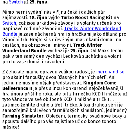
na
Switch
již
25. října.
Mimo herní vydání nás v říjnu čeká i dalších pár
zajímavostí.
18. října
vyjde
Turbo Boost Racing Kit
na
Switch
, což jsou arkádové závody i s volanty určené pro
napínavé rodinné závodění.
Tracks Winter Wonderland
Bundle
je zase nádherná hra i s hračkami jako dělaná pro
Vánoční trh. Hrajte si s dřevěnými mašinkami doma i na
cestách, na obrazovce i mimo ni
. Track Winter
Wonderland Bundle
vychází již
25. října
. Od Maxx Techu
pak v ten samý den vychází Ledková sluchátka a volant
pro to vaše domácí závodění.
Z čeho ale máme opravdu velikou radost, je
merchandise
pro skalní fanoušky dvou úžasných herních sérií. Ani
jednu nemusíme nějak představovat.
Kingdom Come
Deliverance II
je přes silnou konkurenci nejočekávanější
hra února příštího roku, ale pít z hrnečku KCD II můžete už
tyto Vánoce ve své oblíbené KCD II mikině a tričku …
zatímco žehlíte druhé a třetí tričko. A tou druhou sérií je
samozřejmě král všech farmářských simulátorů, jedinečný
Farming Simulator
. Oblečení, termosky, svačinové boxy a
spoustu dalšího pro vás zajistíme už do konce tohoto
měsíce!