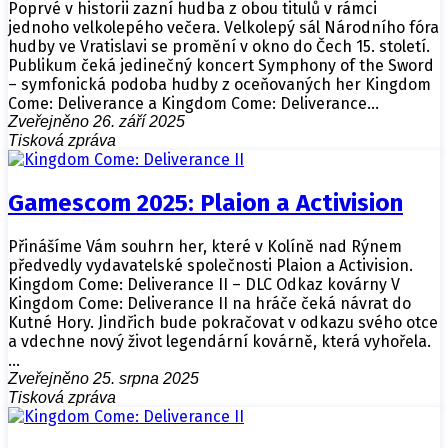
Poprvé v historii zazní hudba z obou titulů v rámci
jednoho velkolepého večera. Velkolepý sál Národního fóra
hudby ve Vratislavi se promění v okno do Čech 15. století.
Publikum čeká jedinečný koncert Symphony of the Sword
– symfonická podoba hudby z oceňovaných her Kingdom
Come: Deliverance a Kingdom Come: Deliverance…
Zveřejněno 26. září 2025
Tisková zpráva
Gamescom 2025: Plaion a Activision
Přinášíme Vám souhrn her, které v Kolíně nad Rýnem
předvedly vydavatelské společnosti Plaion a Activision.
Kingdom Come: Deliverance II – DLC Odkaz kovárny V
Kingdom Come: Deliverance II na hráče čeká návrat do
Kutné Hory. Jindřich bude pokračovat v odkazu svého otce
a vdechne nový život legendární kovárně, která vyhořela.
…
Zveřejněno 25. srpna 2025
Tisková zpráva