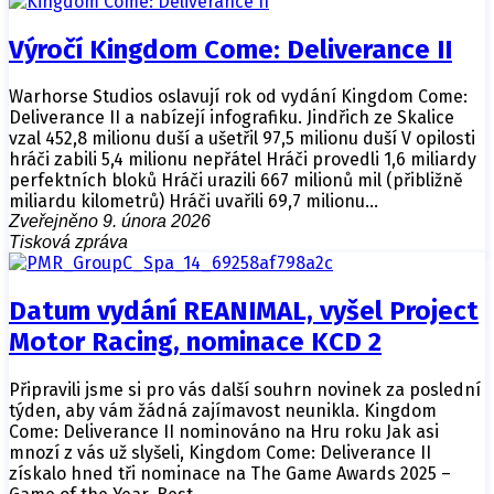
Výročí Kingdom Come: Deliverance II
Warhorse Studios oslavují rok od vydání Kingdom Come:
Deliverance II a nabízejí infografiku. Jindřich ze Skalice
vzal 452,8 milionu duší a ušetřil 97,5 milionu duší V opilosti
hráči zabili 5,4 milionu nepřátel Hráči provedli 1,6 miliardy
perfektních bloků Hráči urazili 667 milionů mil (přibližně
miliardu kilometrů) Hráči uvařili 69,7 milionu…
Zveřejněno 9. února 2026
Tisková zpráva
Datum vydání REANIMAL, vyšel Project
Motor Racing, nominace KCD 2
Připravili jsme si pro vás další souhrn novinek za poslední
týden, aby vám žádná zajímavost neunikla. Kingdom
Come: Deliverance II nominováno na Hru roku Jak asi
mnozí z vás už slyšeli, Kingdom Come: Deliverance II
získalo hned tři nominace na The Game Awards 2025 –