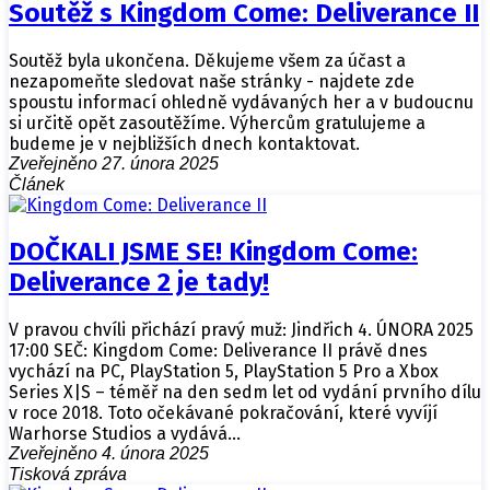
Soutěž s Kingdom Come: Deliverance II
Soutěž byla ukončena. Děkujeme všem za účast a
nezapomeňte sledovat naše stránky - najdete zde
spoustu informací ohledně vydávaných her a v budoucnu
si určitě opět zasoutěžíme. Výhercům gratulujeme a
budeme je v nejbližších dnech kontaktovat.
Zveřejněno 27. února 2025
Článek
DOČKALI JSME SE! Kingdom Come:
Deliverance 2 je tady!
V pravou chvíli přichází pravý muž: Jindřich 4. ÚNORA 2025
17:00 SEČ: Kingdom Come: Deliverance II právě dnes
vychází na PC, PlayStation 5, PlayStation 5 Pro a Xbox
Series X|S – téměř na den sedm let od vydání prvního dílu
v roce 2018. Toto očekávané pokračování, které vyvíjí
Warhorse Studios a vydává…
Zveřejněno 4. února 2025
Tisková zpráva