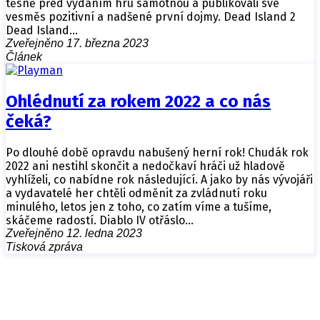
těsně před vydáním hru samotnou a publikovali své
vesměs pozitivní a nadšené první dojmy. Dead Island 2
Dead Island…
Zveřejněno 17. března 2023
Článek
Ohlédnutí za rokem 2022 a co nás
čeká?
Po dlouhé době opravdu nabušený herní rok! Chudák rok
2022 ani nestihl skončit a nedočkaví hráči už hladově
vyhlíželi, co nabídne rok následující. A jako by nás vývojáři
a vydavatelé her chtěli odměnit za zvládnutí roku
minulého, letos jen z toho, co zatím víme a tušíme,
skáčeme radostí. Diablo IV otřáslo…
Zveřejněno 12. ledna 2023
Tisková zpráva