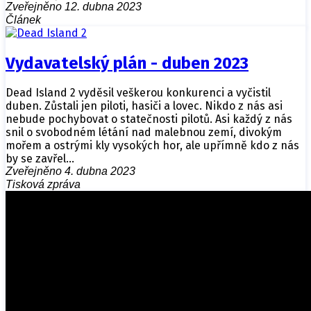
Zveřejněno 12. dubna 2023
Článek
Vydavatelský plán - duben 2023
Dead Island 2 vyděsil veškerou konkurenci a vyčistil
duben. Zůstali jen piloti, hasiči a lovec. Nikdo z nás asi
nebude pochybovat o statečnosti pilotů. Asi každý z nás
snil o svobodném létání nad malebnou zemí, divokým
mořem a ostrými kly vysokých hor, ale upřímně kdo z nás
by se zavřel…
Zveřejněno 4. dubna 2023
Tisková zpráva