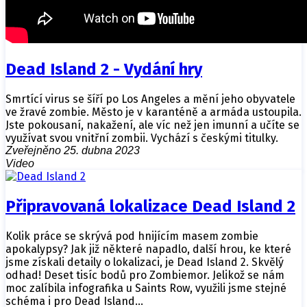
Dead Island 2 - Vydání hry
Smrtící virus se šíří po Los Angeles a mění jeho obyvatele
ve žravé zombie. Město je v karanténě a armáda ustoupila.
Jste pokousaní, nakažení, ale víc než jen imunní a učíte se
využívat svou vnitřní zombii. Vychází s českými titulky.
Zveřejněno 25. dubna 2023
Video
Připravovaná lokalizace Dead Island 2
Kolik práce se skrývá pod hnijícím masem zombie
apokalypsy? Jak již některé napadlo, další hrou, ke které
jsme získali detaily o lokalizaci, je Dead Island 2. Skvělý
odhad! Deset tisíc bodů pro Zombiemor. Jelikož se nám
moc zalíbila infografika u Saints Row, využili jsme stejné
schéma i pro Dead Island…