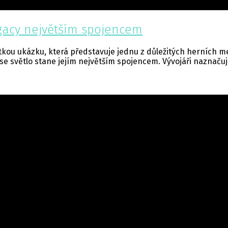
egacy největším spojencem
rátkou ukázku, která představuje jednu z důležitých herních
světlo stane jejím největším spojencem. Vývojáři naznačují, 