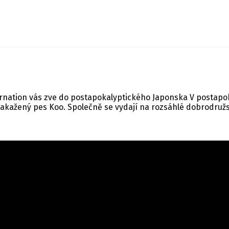
ncarnation vás zve do postapokalyptického Japonska V postapo
 nakažený pes Koo. Společně se vydají na rozsáhlé dobrodru