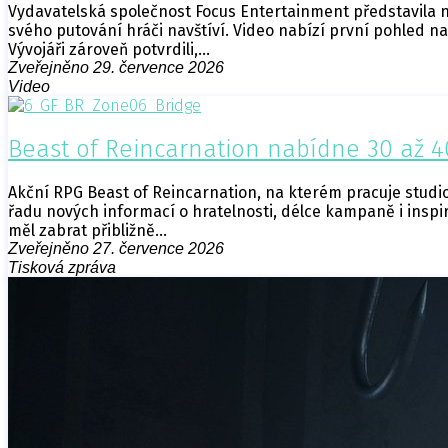
Vydavatelská společnost Focus Entertainment představila 
svého putování hráči navštíví. Video nabízí první pohled na
Vývojáři zároveň potvrdili,…
Zveřejněno 29. července 2026
Video
Beast of Reincarnation nabídne 30 až 4
Akční RPG Beast of Reincarnation, na kterém pracuje stud
řadu nových informací o hratelnosti, délce kampaně i insp
měl zabrat přibližně…
Zveřejněno 27. července 2026
Tisková zpráva