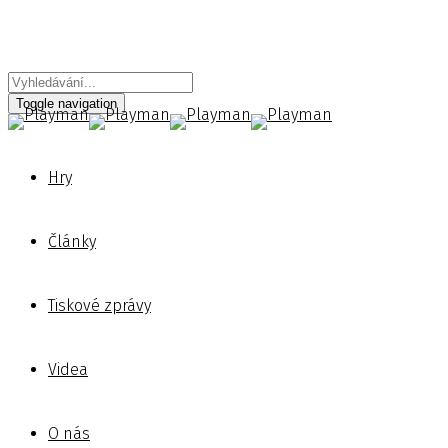
Toggle navigation
Hry
Články
Tiskové zprávy
Videa
O nás