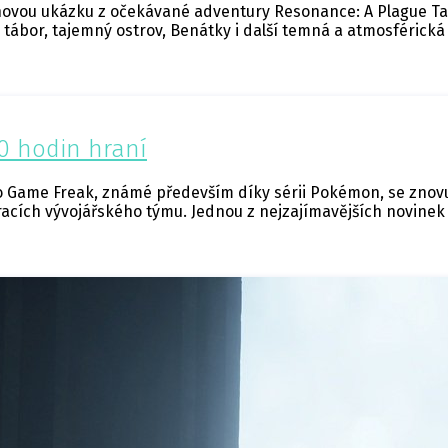
novou ukázku z očekávané adventury Resonance: A Plague Tal
 tábor, tajemný ostrov, Benátky i další temná a atmosférická 
0 hodin hraní
io Game Freak, známé především díky sérii Pokémon, se znov
iracích vývojářského týmu. Jednou z nejzajímavějších novin