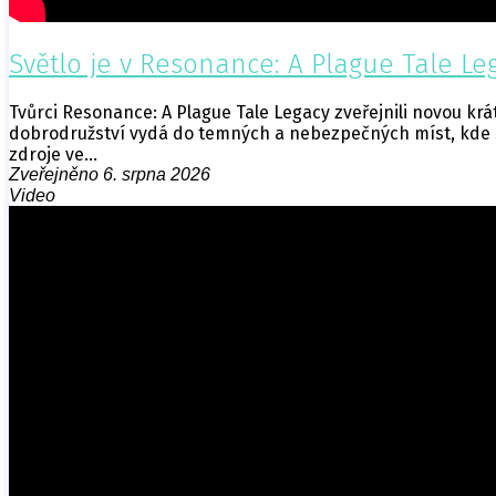
Světlo je v Resonance: A Plague Tale L
Tvůrci Resonance: A Plague Tale Legacy zveřejnili novou k
dobrodružství vydá do temných a nebezpečných míst, kde se 
zdroje ve…
Zveřejněno 6. srpna 2026
Video