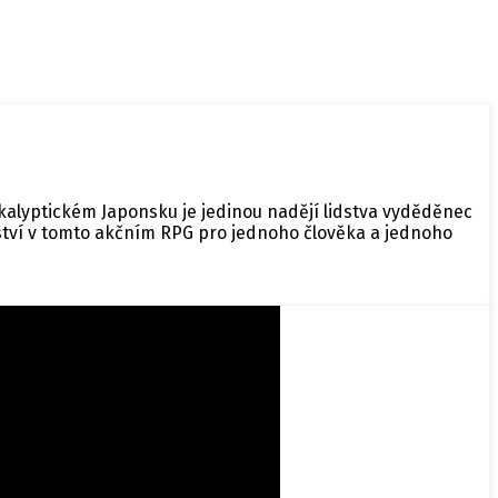
kalyptickém Japonsku je jedinou nadějí lidstva vyděděnec
žství v tomto akčním RPG pro jednoho člověka a jednoho