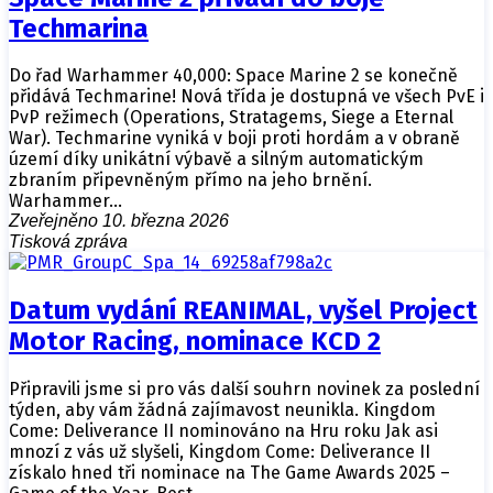
Techmarina
Do řad Warhammer 40,000: Space Marine 2 se konečně
přidává Techmarine! Nová třída je dostupná ve všech PvE i
PvP režimech (Operations, Stratagems, Siege a Eternal
War). Techmarine vyniká v boji proti hordám a v obraně
území díky unikátní výbavě a silným automatickým
zbraním připevněným přímo na jeho brnění.
Warhammer…
Zveřejněno 10. března 2026
Tisková zpráva
Datum vydání REANIMAL, vyšel Project
Motor Racing, nominace KCD 2
Připravili jsme si pro vás další souhrn novinek za poslední
týden, aby vám žádná zajímavost neunikla. Kingdom
Come: Deliverance II nominováno na Hru roku Jak asi
mnozí z vás už slyšeli, Kingdom Come: Deliverance II
získalo hned tři nominace na The Game Awards 2025 –