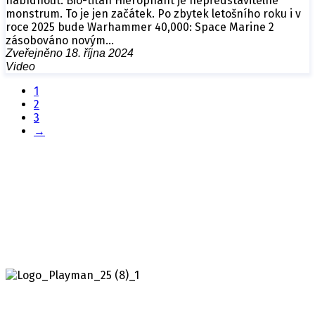
nabídnout. Bio-titán Hierophant je nepředstavitelné
monstrum. To je jen začátek. Po zbytek letošního roku i v
roce 2025 bude Warhammer 40,000: Space Marine 2
zásobováno novým…
Zveřejněno 18. října 2024
Video
1
2
3
→