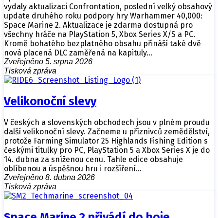
vydaly aktualizaci Confrontation, poslední velký obsahový
update druhého roku podpory hry Warhammer 40,000:
Space Marine 2. Aktualizace je zdarma dostupná pro
všechny hráče na PlayStation 5, Xbox Series X/S a PC.
Kromě bohatého bezplatného obsahu přináší také dvě
nová placená DLC zaměřená na kapituly…
Zveřejněno 5. srpna 2026
Tisková zpráva
Velikonoční slevy
V českých a slovenských obchodech jsou v plném proudu
další velikonoční slevy. Začneme u příznivců zemědělství,
protože Farming Simulator 25 Highlands Fishing Edition s
českými titulky pro PC, PlayStation 5 a Xbox Series X je do
14. dubna za sníženou cenu. Tahle edice obsahuje
oblíbenou a úspěšnou hru i rozšíření…
Zveřejněno 8. dubna 2026
Tisková zpráva
Space Marine 2 přivádí do boje