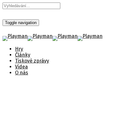
Toggle navigation
Hry
Články
Tiskové zprávy
Videa
O nás
Pearl Abyss odhaluje
dabéry Crimson Desert
Zveřejněno 4. března 2026
Štítky:
Crimson Desert
,
Plaion
,
Předobjednávka