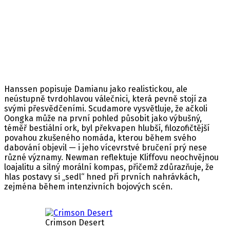
Hanssen popisuje Damianu jako realistickou, ale
neústupně tvrdohlavou válečnici, která pevně stojí za
svými přesvědčeními. Scudamore vysvětluje, že ačkoli
Oongka může na první pohled působit jako výbušný,
téměř bestiální ork, byl překvapen hlubší, filozofičtější
povahou zkušeného nomáda, kterou během svého
dabování objevil — i jeho vícevrstvé bručení prý nese
různé významy. Newman reflektuje Kliffovu neochvějnou
loajalitu a silný morální kompas, přičemž zdůrazňuje, že
hlas postavy si „sedl“ hned při prvních nahrávkách,
zejména během intenzivních bojových scén.
Crimson Desert