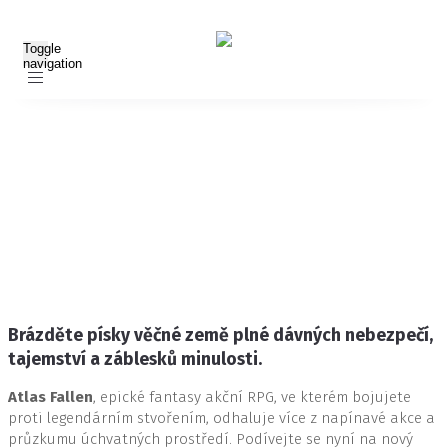
Toggle
navigation
Seznamte se s velkolepou
akční RPG hrou Atlas Fallen
Zveřejněno 19. června 2023
Štítky:
Atlas Fallen
,
Focus Entertainment
,
Předobjednávka
Brázděte písky věčné země plné dávných nebezpečí,
tajemství a záblesků minulosti.
Atlas Fallen
, epické fantasy akční RPG, ve kterém bojujete
proti legendárním stvořením, odhaluje více z napínavé akce a
průzkumu úchvatných prostředí. Podívejte se nyní na nový