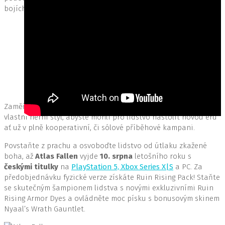
bojích se supersilami.
Atlas Fallen
Atlas Fallen
Zaměřujte se na nepřátele, sbírejte jejich esence a utvořte si
vlastní herní styl, abyste mohli pro lidstvo nastolit novou éru
ať už v plně kooperativní, či sólové příběhové kampani.
Povstaňte z prachu a osvoboďte lidstvo od útlaku zkažené
boha, až
Atlas Fallen
vyjde
10. srpna
letošního roku s
českými titulky
na
PlayStation 5, Xbox Series X|S
a PC. Za
předobjednávku fyzické verze získáte Ruin Rising Pack! Staňte
se skutečným šampionem lidstva s novými exkluzivními Ruin
Rising Armor Dyes a ovládněte moc písku s bonusovým skinem
Nyaal’s Wrath Gauntlet.