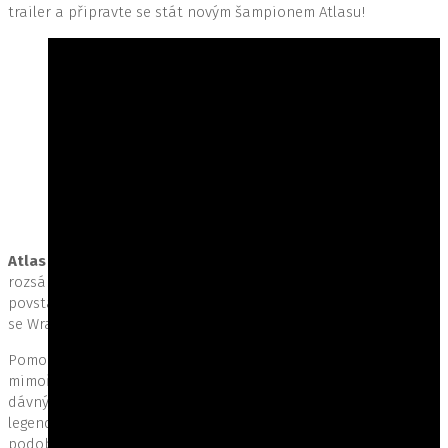
trailer a připravte se stát novým šampionem Atlasu!
Atlas Fallen
vás vezme na epickou a výbušnou cestu napříč
rozsáhlým, pískem pokrytým světem. Jste hrdinou, který
povstane proti tyranskému bohu Slunce Thelosovi a postaví
se Wraithům, děsivým božským stvořením, která sužují zemi.
Pomocí Rukavice, magického artefaktu, který vám propůjčí
mimořádné schopnosti, můžete brázdit písky věčné země plné
dávných nebezpečí, tajemství a záblesků minulosti. Lovte
legendární monstra, používejte mocné zbraně měnící svoji
podobu a ničivé schopnosti na bázi písku ve spektakulárních