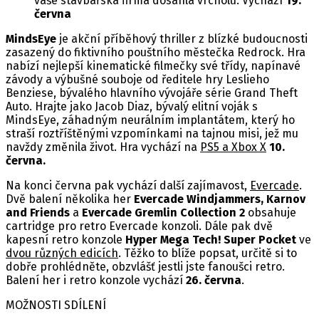
vaše stavbařská firma dosáhla vrcholu. Vychází
19.
června
MindsEye
je akční příběhový thriller z blízké budoucnosti
zasazený do fiktivního pouštního městečka Redrock. Hra
nabízí nejlepší kinematické filmečky své třídy, napínavé
závody a výbušné souboje od ředitele hry Leslieho
Benziese, bývalého hlavního vývojáře série Grand Theft
Auto. Hrajte jako Jacob Diaz, bývalý elitní voják s
MindsEye, záhadným neurálním implantátem, který ho
straší roztříštěnými vzpomínkami na tajnou misi, jež mu
navždy změnila život. Hra vychází na
PS5 a Xbox X
10.
června.
Na konci června pak vychází další zajímavost,
Evercade
.
Dvě balení několika her
Evercade Windjammers, Karnov
and Friends
a
Evercade Gremlin Collection 2
obsahuje
cartridge pro retro Evercade konzoli. Dále pak dvě
kapesní retro konzole
Hyper Mega Tech! Super Pocket
ve
dvou různých edicích
. Těžko to blíže popsat, určitě si to
dobře prohlédněte, obzvlášť jestli jste fanoušci retro.
Balení her i retro konzole vychází
26. června
.
MOŽNOSTI SDÍLENÍ