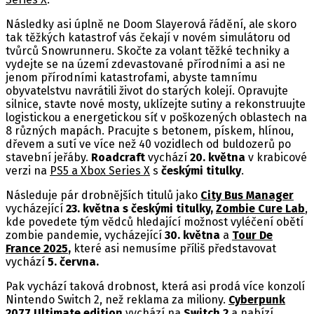
Následky asi úplně ne Doom Slayerová řádění, ale skoro
tak těžkých katastrof vás čekají v novém simulátoru od
tvůrců Snowrunneru. Skočte za volant těžké techniky a
vydejte se na území zdevastované přírodními a asi ne
jenom přírodními katastrofami, abyste tamnímu
obyvatelstvu navrátili život do starých kolejí. Opravujte
silnice, stavte nové mosty, uklízejte sutiny a rekonstruujte
logistickou a energetickou síť v poškozených oblastech na
8 různých mapách. Pracujte s betonem, pískem, hlínou,
dřevem a sutí ve více než 40 vozidlech od buldozerů po
stavební jeřáby.
Roadcraft
vychází
20. května
v krabicové
verzi na
PS5 a Xbox Series X
s
českými titulky
.
Následuje pár drobnějších titulů jako
City Bus Manager
vycházející
23. května s českými titulky,
Zombie Cure Lab
,
kde povedete tým vědců hledající možnost vyléčení obětí
zombie pandemie, vycházející
30. května
a
Tour De
France 2025
,
které asi nemusíme příliš představovat
vychází
5. června.
Pak vychází taková drobnost, která asi prodá více konzolí
Nintendo Switch 2, než reklama za miliony.
Cyberpunk
2077 Ultimate edition
vychází na
Switch 2
a nabízí