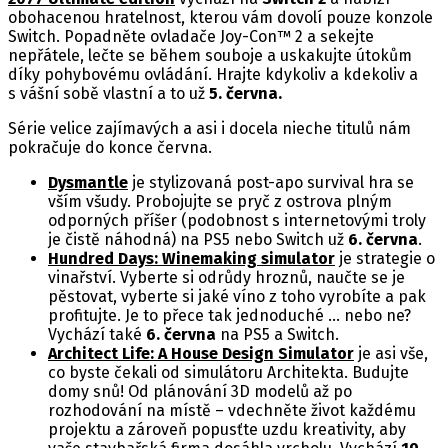
obohacenou hratelnost, kterou vám dovolí pouze konzole
Switch. Popadněte ovladače Joy-Con™ 2 a sekejte
nepřátele, lečte se během souboje a uskakujte útokům
díky pohybovému ovládání. Hrajte kdykoliv a kdekoliv a
s vášní sobě vlastní a to už
5. června.
Série velice zajímavých a asi i docela nieche titulů nám
pokračuje do konce června.
Dysmantle
je stylizovaná post-apo survival hra se
vším všudy. Probojujte se pryč z ostrova plným
odporných příšer (podobnost s internetovými troly
je čistě náhodná) na PS5 nebo Switch už
6. června
.
Hundred Days: Winemaking simulator
je strategie o
vinařství. Vyberte si odrůdy hroznů, naučte se je
pěstovat, vyberte si jaké víno z toho vyrobíte a pak
profitujte. Je to přece tak jednoduché … nebo ne?
Vychází také
6. června
na PS5 a Switch.
Architect Life: A House Design Simulator
je asi vše,
co byste čekali od simulátoru Architekta. Budujte
domy snů! Od plánování 3D modelů až po
rozhodování na místě – vdechněte život každému
projektu a zároveň popusťte uzdu kreativity, aby