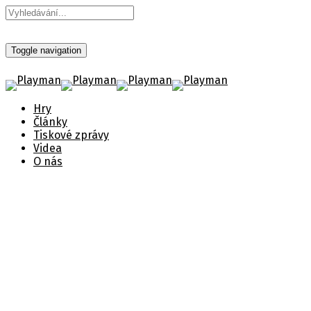
Toggle navigation
Hry
Články
Tiskové zprávy
Videa
O nás
Vydavatelský katalog
květen + červen
Zveřejněno 12. května 2025
Štítky:
České titulky
,
Cyberpunk 2077
,
Nintendo Switch
,
Předobjednávka
,
RoadCraft
,
Vydání hry