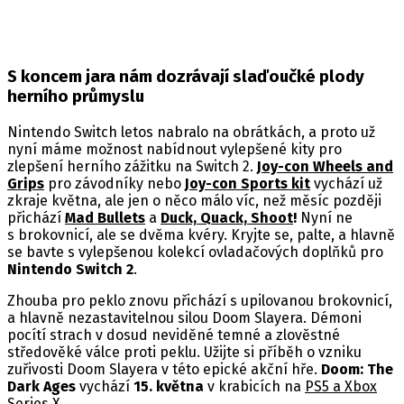
S koncem jara nám dozrávají slaďoučké plody
herního průmyslu
Nintendo Switch letos nabralo na obrátkách, a proto už
nyní máme možnost nabídnout vylepšené kity pro
zlepšení herního zážitku na Switch 2.
Joy-con Wheels and
Grips
pro závodníky nebo
Joy-con Sports kit
vychází už
zkraje května, ale jen o něco málo víc, než měsíc později
přichází
Mad Bullets
a
Duck, Quack, Shoot
!
Nyní ne
s brokovnicí, ale se dvěma kvéry. Kryjte se, palte, a hlavně
se bavte s vylepšenou kolekcí ovladačových doplňků pro
Nintendo Switch 2
.
Zhouba pro peklo znovu přichází s upilovanou brokovnicí,
a hlavně nezastavitelnou silou Doom Slayera. Démoni
pocítí strach v dosud neviděné temné a zlověstné
středověké válce proti peklu. Užijte si příběh o vzniku
zuřivosti Doom Slayera v této epické akční hře.
Doom: The
Dark Ages
vychází
15. května
v krabicích na
PS5 a Xbox
Series X
.