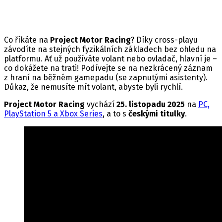
Co říkáte na
Project Motor Racing
? Díky cross-playu
závodíte na stejných fyzikálních základech bez ohledu na
platformu. Ať už používáte volant nebo ovladač, hlavní je –
co dokážete na trati! Podívejte se na nezkrácený záznam
z hraní na běžném gamepadu (se zapnutými asistenty).
Důkaz, že nemusíte mít volant, abyste byli rychlí.
Project Motor Racing
vychází
25. listopadu 2025
na
PC,
PlayStation 5 a Xbox Series
, a to s
českými titulky
.