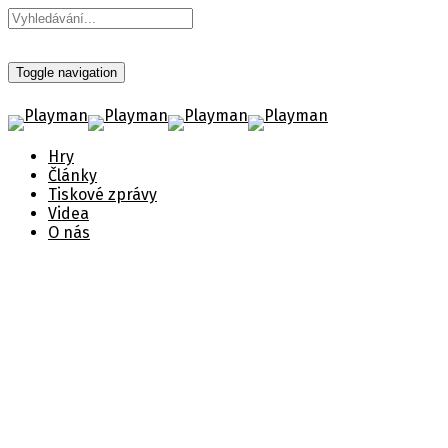
Toggle navigation
Hry
Články
Tiskové zprávy
Videa
O nás
Warhammer 40,000: Space
Marine 2 - Oznámení hry
Zveřejněno 16. prosince 2021
Štítky:
Focus Entertainment
,
Warhammer 40,000: Space
Marine 2