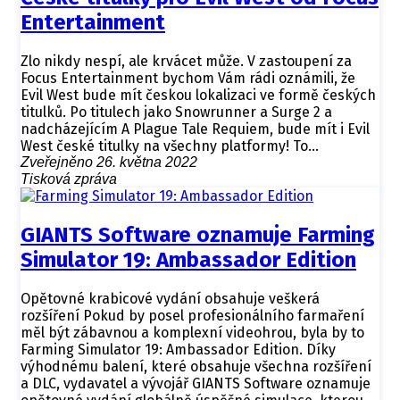
Entertainment
Zlo nikdy nespí, ale krvácet může. V zastoupení za
Focus Entertainment bychom Vám rádi oznámili, že
Evil West bude mít českou lokalizaci ve formě českých
titulků. Po titulech jako Snowrunner a Surge 2 a
nadcházejícím A Plague Tale Requiem, bude mít i Evil
West české titulky na všechny platformy! To…
Zveřejněno 26. května 2022
Tisková zpráva
GIANTS Software oznamuje Farming
Simulator 19: Ambassador Edition
Opětovné krabicové vydání obsahuje veškerá
rozšíření Pokud by posel profesionálního farmaření
měl být zábavnou a komplexní videohrou, byla by to
Farming Simulator 19: Ambassador Edition. Díky
výhodnému balení, které obsahuje všechna rozšíření
a DLC, vydavatel a vývojář GIANTS Software oznamuje