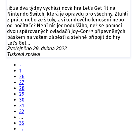
Již za dva týdny vychází nová hra Let’s Get Fit na
Nintendo Switch, která je opravdu pro všechny. Ztuhlí
z práce nebo ze školy, z víkendového lenošení nebo
od počítače? Není nic jednoduššího, než se pomocí
dvou spárovaných ovladačů Joy-Con™ připevněných
páskem na vašem zápěstí a stehně připojit do hry
Let’s Get…
Zveřejněno 29. dubna 2022
Tisková zpráva
←
1
26
27
28
29
30
31
32
...
35
→