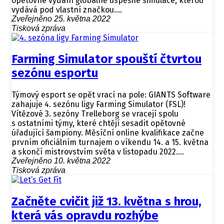
opětovné vydání globálně úspěšné simulace, kterou
vydává pod vlastní značkou.…
Zveřejněno 25. května 2022
Tisková zpráva
Farming Simulator spouští čtvrtou
sezónu esportu
Týmový esport se opět vrací na pole: GIANTS Software
zahajuje 4. sezónu ligy Farming Simulator (FSL)!
Vítězové 3. sezóny Trelleborg se vracejí spolu
s ostatními týmy, které chtějí sesadit opětovné
úřadující šampiony. Měsíční online kvalifikace začne
prvním oficiálním turnajem o víkendu 14. a 15. května
a skončí mistrovstvím světa v listopadu 2022.…
Zveřejněno 10. května 2022
Tisková zpráva
Začněte cvičit již 13. května s hrou,
která vás opravdu rozhýbe