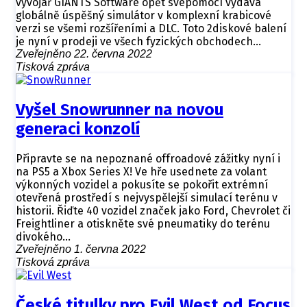
vývojář GIANTS Software opět svépomocí vydává
globálně úspěšný simulátor v komplexní krabicové
verzi se všemi rozšířeními a DLC. Toto 2diskové balení
je nyní v prodeji ve všech fyzických obchodech…
Zveřejněno 22. června 2022
Tisková zpráva
Vyšel Snowrunner na novou
generaci konzolí
Připravte se na nepoznané offroadové zážitky nyní i
na PS5 a Xbox Series X! Ve hře usednete za volant
výkonných vozidel a pokusíte se pokořit extrémní
otevřená prostředí s nejvyspělejší simulací terénu v
historii. Řiďte 40 vozidel značek jako Ford, Chevrolet či
Freightliner a otiskněte své pneumatiky do terénu
divokého…
Zveřejněno 1. června 2022
Tisková zpráva
České titulky pro Evil West od Focus