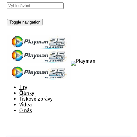
Toggle navigation
Hry
Články
Tiskové zprávy
Videa
O nás