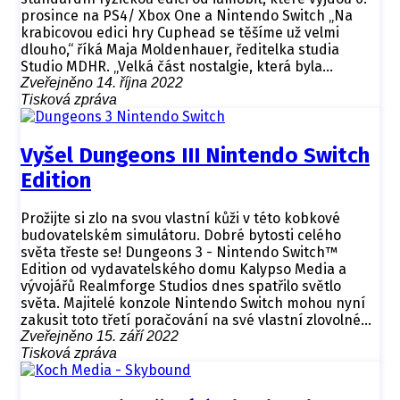
prosince na PS4/ Xbox One a Nintendo Switch „Na
krabicovou edici hry Cuphead se těšíme už velmi
dlouho,“ říká Maja Moldenhauer, ředitelka studia
Studio MDHR. „Velká část nostalgie, která byla…
Zveřejněno 14. října 2022
Tisková zpráva
Vyšel Dungeons III Nintendo Switch
Edition
Prožijte si zlo na svou vlastní kůži v této kobkové
budovatelském simulátoru. Dobré bytosti celého
světa třeste se! Dungeons 3 - Nintendo Switch™
Edition od vydavatelského domu Kalypso Media a
vývojářů Realmforge Studios dnes spatřilo světlo
světa. Majitelé konzole Nintendo Switch mohou nyní
zakusit toto třetí poračování na své vlastní zlovolné…
Zveřejněno 15. září 2022
Tisková zpráva