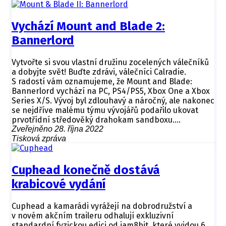
Vychází Mount and Blade 2:
Bannerlord
Vytvořte si svou vlastní družinu zocelených válečníků
a dobyjte svět! Buďte zdrávi, válečníci Calradie.
S radostí vám oznamujeme, že Mount and Blade:
Bannerlord vychází na PC, PS4/PS5, Xbox One a Xbox
Series X/S. Vývoj byl zdlouhavý a náročný, ale nakonec
se nejdříve malému týmu vývojářů podařilo ukovat
prvotřídní středověký drahokam sandboxu.…
Zveřejněno 28. října 2022
Tisková zpráva
Cuphead konečně dostává
krabicové vydání
Cuphead a kamarádi vyrážejí na dobrodružství a
v novém akčním traileru odhalují exkluzivní
standardní fyzickou edici od iam8bit, které vyjdou 6.