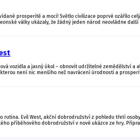
dané prosperitě a moci! Světlo civilizace poprvé ozářilo celý
leonské války ukázaly, že žádný jeden národ neovládne další i
est
ová vozidla a jasný úkol – obnovit udržitelné zemědělství a a
 kterou není nic menšího než navrácení úrodnosti a prosper
o rutina. Evil West, akční dobrodružství z pohledu třetí osoby
tého příběhového dobrodružství v nové ukázce ze hry. Připr