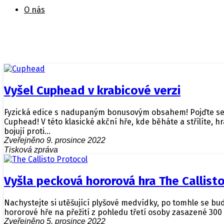
O nás
Vyšel Cuphead v krabicové verzi
Fyzická edice s nadupaným bonusovým obsahem! Pojďte se v
Cuphead! V této klasické akční hře, kde běháte a střílíte,
bojují proti…
Zveřejněno 9. prosince 2022
Tisková zpráva
Vyšla pecková hororová hra The Callist
Nachystejte si utěšující plyšové medvídky, po tomhle se bud
hororové hře na přežití z pohledu třetí osoby zasazené 300
Zveřejněno 5. prosince 2022