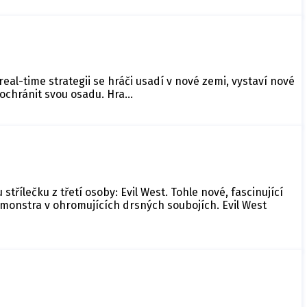
eal-time strategii se hráči usadí v nové zemi, vystaví nové
y ochránit svou osadu. Hra…
třílečku z třetí osoby: Evil West. Tohle nové, fascinující
monstra v ohromujících drsných soubojích. Evil West