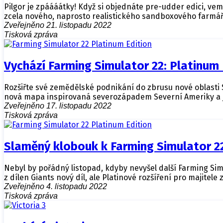
Pilgor je zpáááátky! Když si objednáte pre-udder edici, ve
zcela nového, naprosto realistického sandboxového farmářsk
Zveřejněno 21. listopadu 2022
Tisková zpráva
Vychází Farming Simulator 22: Platinum 
Rozšiřte své zemědělské podnikání do zbrusu nové oblasti Sil
nová mapa inspirovaná severozápadem Severní Ameriky a je
Zveřejněno 17. listopadu 2022
Tisková zpráva
Slaměný klobouk k Farming Simulator 22
Nebyl by pořádný listopad, kdyby nevyšel další Farming Simu
z dílen Giants nový díl, ale Platinové rozšíření pro majitel
Zveřejněno 4. listopadu 2022
Tisková zpráva