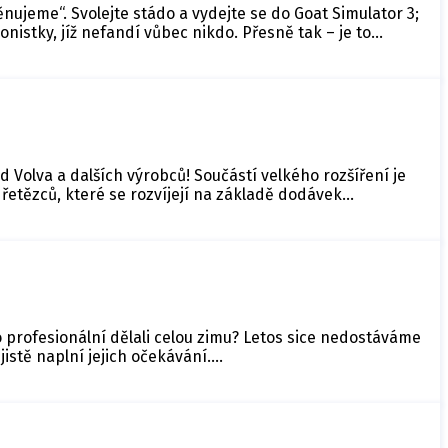
nujeme“. Svolejte stádo a vydejte se do Goat Simulator 3;
istky, jíž nefandí vůbec nikdo. Přesně tak – je to…
d Volva a dalších výrobců! Součástí velkého rozšíření je
etězců, které se rozvíjejí na základě dodávek…
o profesionální dělali celou zimu? Letos sice nedostáváme
jistě naplní jejich očekávání.…