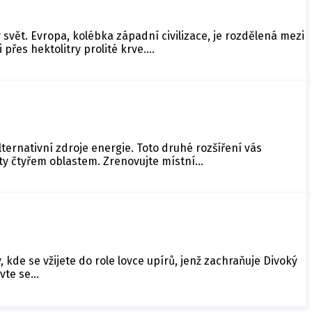
 svět. Evropa, kolébka západní civilizace, je rozdělená mezi
 přes hektolitry prolité krve.…
lternativní zdroje energie. Toto druhé rozšíření vás
ity čtyřem oblastem. Zrenovujte místní…
, kde se vžijete do role lovce upírů, jenž zachraňuje Divoký
avte se…