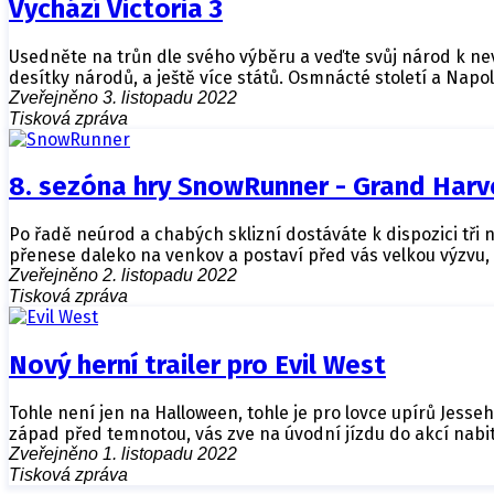
Vychází Victoria 3
Usedněte na trůn dle svého výběru a veďte svůj národ k neví
desítky národů, a ještě více států. Osmnácté století a Napo
Zveřejněno 3. listopadu 2022
Tisková zpráva
8. sezóna hry SnowRunner - Grand Harv
Po řadě neúrod a chabých sklizní dostáváte k dispozici tři n
přenese daleko na venkov a postaví před vás velkou výzvu,
Zveřejněno 2. listopadu 2022
Tisková zpráva
Nový herní trailer pro Evil West
Tohle není jen na Halloween, tohle je pro lovce upírů Jesseh
západ před temnotou, vás zve na úvodní jízdu do akcí nabi
Zveřejněno 1. listopadu 2022
Tisková zpráva