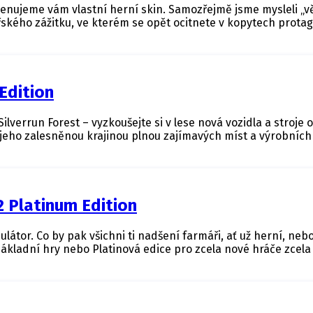
menujeme vám vlastní herní skin. Samozřejmě jsme mysleli „vě
ého zážitku, ve kterém se opět ocitnete v kopytech protagon
Edition
verrun Forest – vyzkoušejte si v lese nová vozidla a stroje o
ho zalesněnou krajinou plnou zajímavých míst a výrobních ř
 Platinum Edition
látor. Co by pak všichni ti nadšení farmáři, ať už herní, neb
e základní hry nebo Platinová edice pro zcela nové hráče zcela 