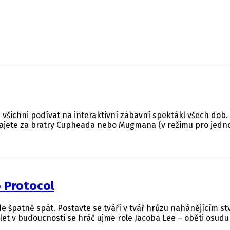
šichni podívat na interaktivní zábavní spektákl všech dob.
 hrajete za bratry Cupheada nebo Mugmana (v režimu pro jedno
o Protocol
e špatně spát. Postavte se tváří v tvář hrůzu nahánějícím st
 let v budoucnosti se hráč ujme role Jacoba Lee – oběti osud