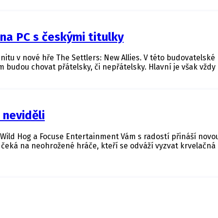
 na PC s českými titulky
tu v nové hře The Settlers: New Allies. V této budovatelské r
 nim budou chovat přátelsky, či nepřátelsky. Hlavní je však vžd
 neviděli
 Wild Hog a Focuse Entertainment Vám s radostí přináší novou s
čeká na neohrožené hráče, kteří se odváží vyzvat krvelačná 