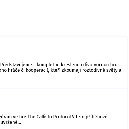
 Představujeme... kompletně kreslenou divotvornou hru
ho hráče či kooperaci), kteří zkoumají roztodivné světy a
vůrám ve hře The Callisto Protocol V této příběhové
u uvržené…